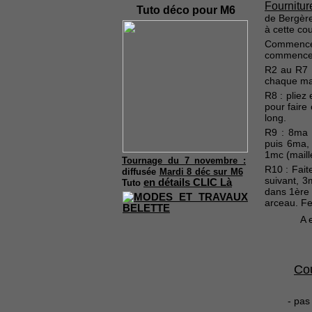
Fournitur
Tuto déco pour M6
de Bergère
à cette co
Commencez 
commencez 
R2 au R7 
chaque mai
R8 : pliez
pour faire
long.
R9 : 8ma 
puis 6ma,
1mc (maill
Tournage du 7 novembre :
R10 : Fait
diffusée
Mardi 8 déc sur M6
suivant, 3
en détails CLIC Là
Tuto
dans 1ère
arceau. Fe
A 
Co
- pas