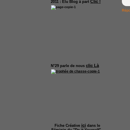
Clic !
2011 :
Elu Blog à part
Répo
clic Là
N°29
parle de nous
ici
Fiche Créative
dans le
Féminin du "Do it Yourself".