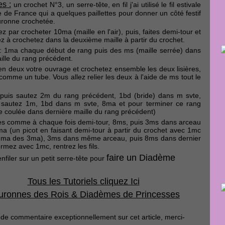
es :
un crochet N°3, un serre-tête, en fil j'ai utilisé le fil estivale
 de France qui a quelques paillettes pour donner un côté festif
uronne crochetée.
par crocheter 10ma (maille en l'air), puis, faites demi-tour et
à crochetez dans la deuxième maille à partir du crochet.
: 1ma chaque début de rang puis des ms (maille serrée) dans
lle du rang précédent.
 en deux votre ouvrage et crochetez ensemble les deux lisières,
 comme un tube. Vous allez relier les deux à l'aide de ms tout le
puis sautez 2m du rang précédent, 1bd (bride) dans m svte,
 sautez 1m, 1bd dans m svte, 8ma et pour terminer ce rang
e coulée dans dernière maille du rang précédent)
es comme à chaque fois demi-tour, 8ms, puis 3ms dans arceau
ma (un picot en faisant demi-tour à partir du crochet avec 1mc
 ma des 3ma), 3ms dans même arceau, puis 8ms dans dernier
rmez avec 1mc, rentrez les fils.
faire un Diadème
enfiler sur un petit serre-tête pour
Tous les Tutoriels cliquez Ici
uronnes des Rois & Diadèmes de Princesses
 de commentaire exceptionnellement sur cet article, merci-