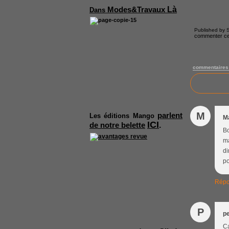
Là
Modes&Travaux
Dans
Published by S
commenter cet
commentaires
M
parlent
Les
éditions Mango
M
ICI
.
de notre belette
Bo
ma
di
po
Répo
P
pe
Ca