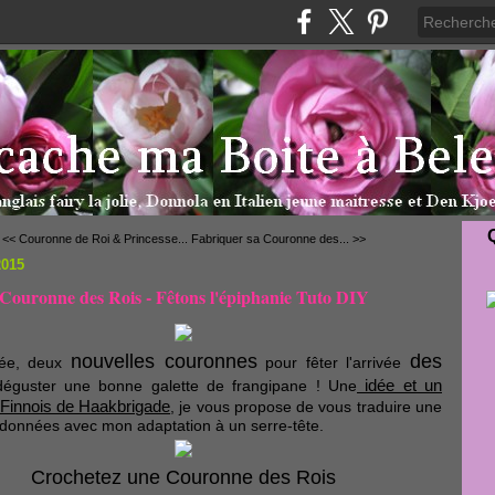
<< Couronne de Roi & Princesse...
Fabriquer sa Couronne des... >>
2015
Couronne des Rois - Fêtons l'épiphanie Tuto DIY
nouvelles couronnes
des
née, deux
pour fêter l'arrivée
idée et un
éguster une bonne galette de frangipane ! Une
n Finnois de Haakbrigade
, je vous propose de vous traduire une
 données avec mon adaptation à un serre-tête.
Crochetez une Couronne des Rois