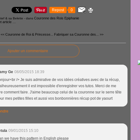
Repost
0
Couronne des Rois Epiphanie
tef & sa Belette
-
dans
 article
…
<< Couronne de Roi & Princesse...
Fabriquer sa Couronne des... >>
Ajouter un commentaire
amy Ge
08/05/2015 18:39
njour<br /> Je suis admirative de vos idées créatives avec de la récup,
lheureusement il est impossible d'enregistrer vos tutos. Merci de me
re comment faire. J'aime beaucoup celui de la couronne sur le serre tête
ur mes petites filles et aussi vos bonbonnières récup pot de yaourt
ndre
tula
09/01/2015 15:10
n we have this pattern in English please