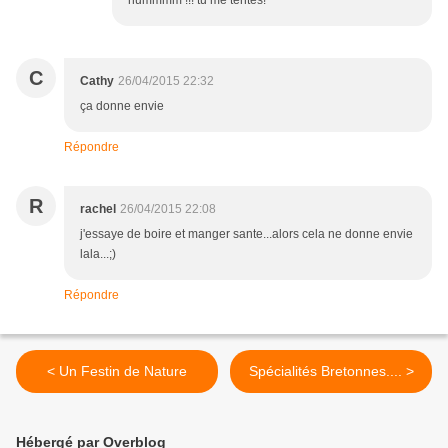
hummmm !!! tu me tentes!
C
Cathy
26/04/2015 22:32
ça donne envie
Répondre
R
rachel
26/04/2015 22:08
j'essaye de boire et manger sante...alors cela ne donne envie
lala...;)
Répondre
< Un Festin de Nature
Spécialités Bretonnes.... >
Hébergé par Overblog