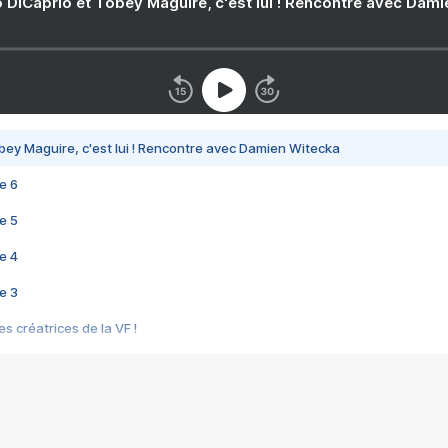
 DiCaprio et Tobey Maguire, c'est lui ! Rencontre avec Dam
bey Maguire, c'est lui ! Rencontre avec Damien Witecka
e 6
e 5
e 4
e 3
s créatrices de la VF !
e 2
e 1
e Mektoub My Love arrive enfin ! Rencontre avec Shaïn Boumedine et Sal