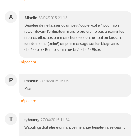
A
Aliselle
28/04/2015 21:13
Désolée de ne laisser qu'un petit "copier-coller" pour mon
retour devant l'ordinateur, mais je préfère ne pas anéantir les
progrès effectués par mon cher ostéopathe, tout en laissant
tout de même (enfin!) un petit message sur les blogs amis...
<br /> <br /> Bonne semaine<br /> <br /> Bises
Répondre
P
Pascale
27/04/2015 16:06
Miam !
Répondre
T
tybounty
27/04/2015 11:24
Waouh ça doit être étonnant ce mélange tomate-fraise-basilic
:)