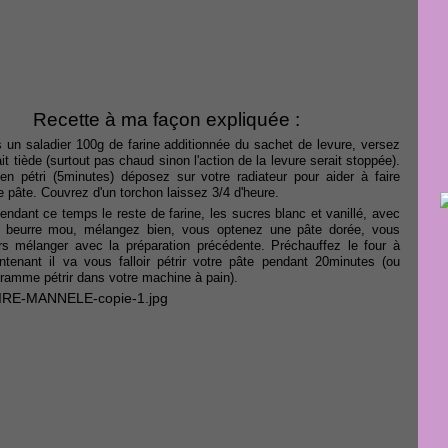
Recette à ma façon expliquée :
 un saladier 100g de farine additionnée du sachet de levure, versez
it tiède (surtout pas chaud sinon l'action de la levure serait stoppée).
en pétri (5minutes) déposez sur votre radiateur pour aider à faire
re pâte. Couvrez d'un torchon laissez 3/4 d'heure.
ndant ce temps le reste de farine, les sucres blanc et vanillé, avec
e beurre mou, mélangez bien, vous optenez une pâte dorée, vous
rs mélanger avec la préparation précédente. Préchauffez le four à
tenant il va vous falloir pétrir votre pâte pendant 20minutes (ou
ramme pétrir dans votre machine à pain).