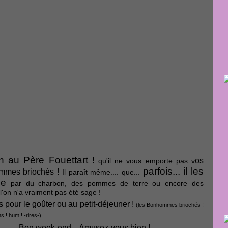
on au Père Fouettart !
os
qu'il ne vous emporte pas v
parfois... il les
ommes briochés !
Il paraît même.... que...
ce
par du charbon, des pommes de terre ou encore des
 l'on n'a vraiment pas été sage !
s pour le goûter ou au petit-déjeuner !
(les Bonhommes briochés !
s ! hum ! -rires-)
Bon week-end... Amusez-vous bien !