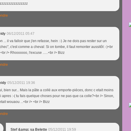
zzzzzzzzzzzzzzzz
ndre
eidy
06/12/2011 05:47
n ... il va falloir que j'en refasse, hein :-) Je ne dois pas rester sur un
chec", c'est comme a cheval: Si on tombe, il faut remonter aussitôt :-)<br
 <br /> Rhoooooo, l'excuse ......<br /> Bizz
ndre
eidy
05/12/2011 19:36
i, bien sur... Mais la pâte a collé aux emporte-piéces, donc c etait moins
li apres :-( tu fais quelque choses pour ne pas que ca colle?<br /> Sinon,
etait wouaou ...<br /> <br /> Bizz
ndre
Stef &amp; sa Belette
05/12/2011 19:59