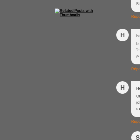
Bi
Répo
H
h
bo
"e
/>
Répo
H
H
Ou
jo
c 
Répo
S