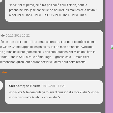
<br /> <br /> perso, celà n'a pas collé ! brrr ! sinon, pour la
prochaine fois, je te conseille de beurrer les moules celà devrait
aider.<br /> <br /> <br /> BISOUS<br /> <br /> <br /> <br />
eidy
05/12/2011 15:22
rée ce que c'est bon :-) Tout chauds sortis du four pour le goûter de ma
te Clem! Ca me rappelle les pains au lait de mon enfance!!! Avec des
os grains de sucre (comme ceux des chouquettes)<br /> ca doit être le
radis ...<br /> Seul hic: Le démoulage ... grosse cata .... Mais c'est
llement bon qu'on leur pardonne!<br /> Merci pour cette recette!
ndre
Stef &amp; sa Belette
05/12/2011 17:29
<br /> <br /> le démoulage ? (avant cuisson dis moi ?)<br /> <br />
<br /> bisous<br /> <br /> <br /> <br />