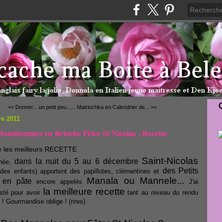
<< Donner... un petit peu......
Matriochka en Calendrier de... >>
e 2011
Bonshommes en Brioche Fêter St Nicolas - Recette
Saint-Nicolas
dans la nuit du 5 au 6 décembre
née,
des Petits
 des enfants) apportent des papillotes, clémentines et
Manala ou Mannele...
en pâte
encore appelés
J'ai
la meilleure recette
esté pour avoir
tant au niveau du rendu
 ! Gourmandise oblige ! (rires)