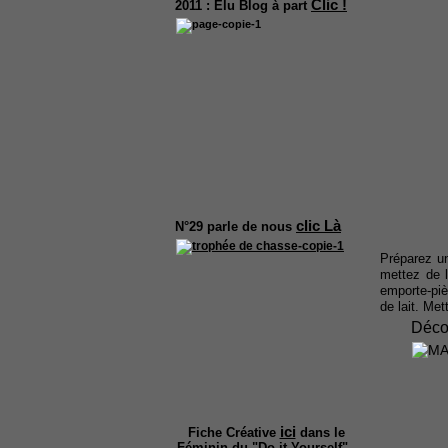
Clic !
2011 :
Elu Blog à part
clic Là
N°29
parle de nous
Préparez un
mettez de 
emporte-piè
de lait. Met
Décor
ici
Fiche Créative
dans le
Féminin du "Do it Yourself".