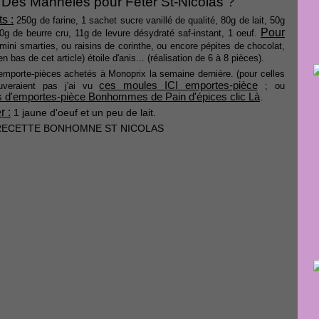
Des Manneles pour Fêter St-Nicolas ?
s :
250g de farine, 1 sachet sucre vanillé de qualité, 80g de lait, 50g
Pour
0g de beurre cru, 11g de levure désydraté saf-instant, 1 oeuf.
mini smarties, ou raisins de corinthe, ou encore pépites de chocolat,
en bas de cet article) étoile d'anis... (réalisation de 6 à 8 pièces).
emporte-pièces achetés à Monoprix la semaine dernière.
(pour celles
ces moules ICI emportes-pièce
uveraient pas j'ai vu
; ou
s d'emportes-pièce Bonhommes de Pain d'épices clic Là
.
r :
1 jaune d'oeuf et un peu de lait.