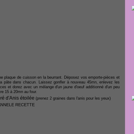
e plaque de cuisson en la beurrant. Déposez vos emporte-pièces et
la pâte dans chacun. Laissez gonfler à nouveau 45mn, enlevez les
ces et dorez avec un mélange d'un jaune d'oeuf additionné d'un peu
tre 15 à 20mn au four.
é d'Anis étoilée
(prenez 2 graines dans l'anis pour les yeux)