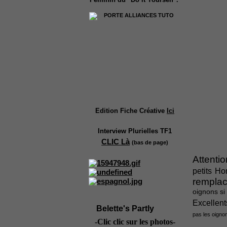
Edition Fiche Créative
Ici
Interview Plurielles TF1
CLIC Là
(bas de page)
Attenti
petits H
rempla
oignons si
Excellent
Belette's Partly
pas les oignon
-Clic clic sur les photos-