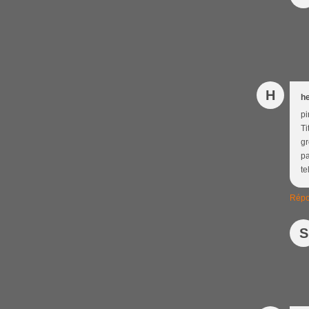
H
h
pi
Ti
gr
pa
te
Répo
S