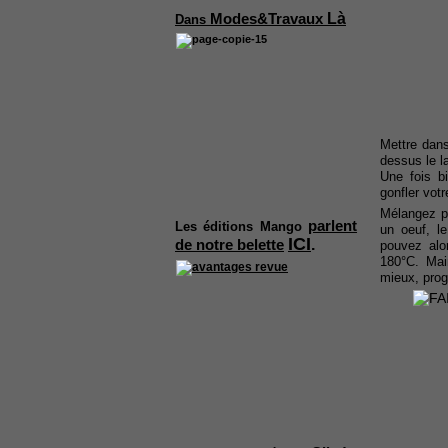
Là
Modes&Travaux
Dans
Mettre dans
dessus le la
Une fois bi
gonfler vot
Mélangez pe
parlent
Les
éditions Mango
un oeuf, l
ICI
.
de notre belette
pouvez alo
180°C. Main
mieux, prog