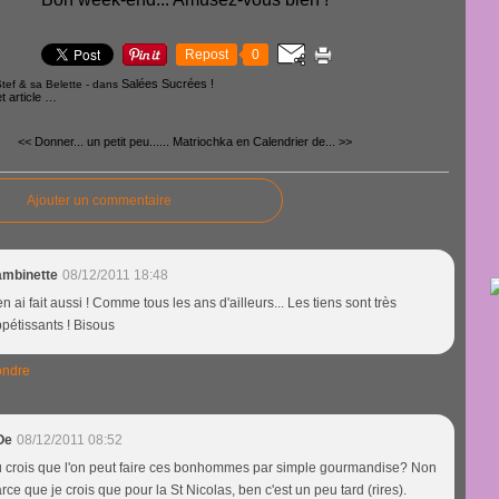
Repost
0
Salées Sucrées !
tef & sa Belette
-
dans
 article
…
<< Donner... un petit peu......
Matriochka en Calendrier de... >>
Ajouter un commentaire
ambinette
08/12/2011 18:48
en ai fait aussi ! Comme tous les ans d'ailleurs... Les tiens sont très
pétissants ! Bisous
ndre
Oe
08/12/2011 08:52
 crois que l'on peut faire ces bonhommes par simple gourmandise? Non
rce que je crois que pour la St Nicolas, ben c'est un peu tard (rires).