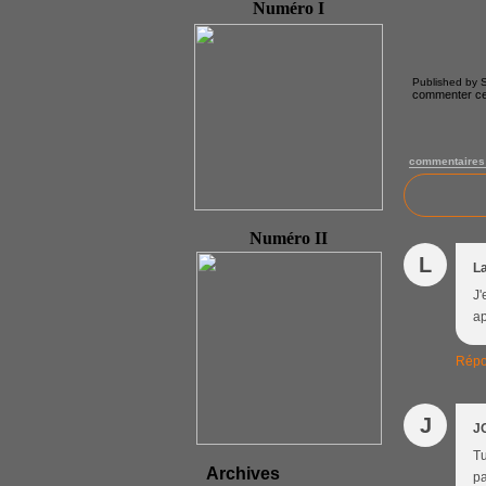
Numéro I
Published by S
commenter cet
commentaires
Numéro II
L
L
J'
ap
Répo
J
J
Tu
Archives
pa