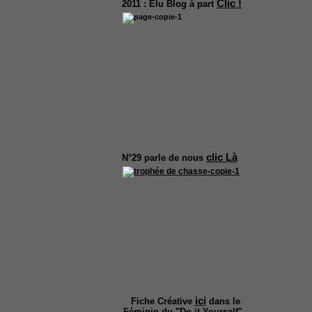
Clic !
2011 :
Elu Blog à part
clic Là
N°29
parle de nous
ici
Fiche Créative
dans le
Féminin du "Do it Yourself".