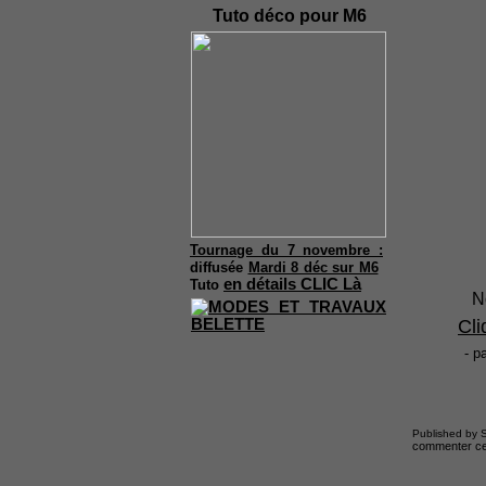
Tuto déco pour M6
Tournage du 7 novembre :
diffusée
Mardi 8 déc sur M6
en détails CLIC Là
Tuto
N
Cli
- p
Published by S
commenter cet