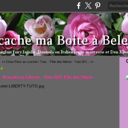
<< Chou-Fleur au crochet ! Tuto...
Fête des Mères - Tuto DIY... >>
14
Bracelet en Liberty - Tuto DIY Fête des Mères