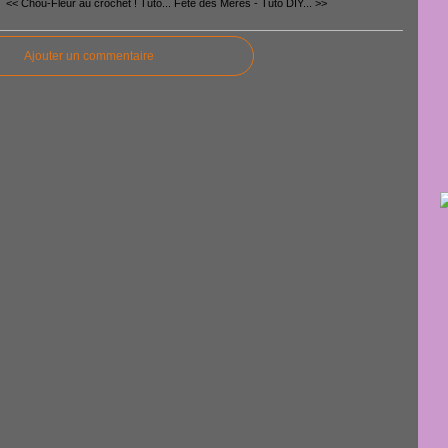
<< Chou-Fleur au crochet ! Tuto...
Fête des Mères - Tuto DIY... >>
Ajouter un commentaire