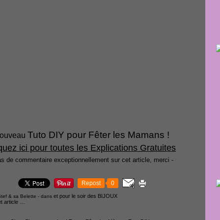
Tuto DIY pour Fêter les Mamans !
ouveau
quez ici pour toutes les Explications Gratuites
as de commentaire exceptionnellement sur cet article, merci -
Repost
0
et pour le soir des BIJOUX
tef & sa Belette
-
dans
 article
…