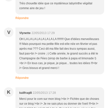
Très chouette idée que ce mystérieux labyrinthe végétal
comme aire de jeu !
Répondre
V
Vlynette
22/05/2013 17:29
OH LA LA LA LA LA LA LA LA !!!!!!!!! Que d'idées merveilleuses
!!! Mais pourquoi ma petite-fille est-elle née en février et pas
après mai ??? Ceci dit ma fille fait des trucs sympas aussi,
faut pas<br /> croire ;-) Cette année, le grand succès a été le
Champagne de Fées (sirop de barbe à papa et limonade !)
<br /> En tous cas, je pique, je pique... toutes les idées !!!<br
/> Gros bisous et grand merci !
Répondre
K
kalifragili
22/05/2013 17:28
Merci pour le com sur mon blog !<br /> Fichtre que de choses
sur ce blog !<br /> Je ne sais plus ou donner de l'oeil !!!<br />