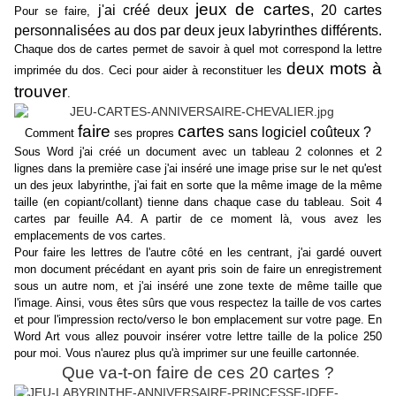
jeux de cartes
j'ai créé deux
, 20 cartes
Pour se faire,
personnalisées au dos par deux jeux labyrinthes différents.
Chaque dos de cartes permet de savoir à quel mot correspond la lettre
deux mots à
imprimée du dos. Ceci pour aider à reconstituer les
trouver
.
faire
cartes
sans logiciel coûteux ?
Comment
ses propres
Sous Word j'ai créé un document avec un tableau 2 colonnes et 2
lignes dans la première case j'ai inséré une image prise sur le net qu'est
un des jeux labyrinthe, j'ai fait en sorte que la même image de la même
taille (en copiant/collant) tienne dans chaque case du tableau. Soit 4
cartes par feuille A4. A partir de ce moment là, vous avez les
emplacements de vos cartes.
Pour faire les lettres de l'autre côté en les centrant, j'ai gardé ouvert
mon document précédant en ayant pris soin de faire un enregistrement
sous un autre nom, et j'ai inséré une zone texte de même taille que
l'image. Ainsi, vous êtes sûrs que vous respectez la taille de vos cartes
et pour l'impression recto/verso le bon emplacement sur votre page. En
Word Art vous allez pouvoir insérer votre lettre taille de la police 250
pour moi. Vous n'aurez plus qu'à imprimer sur une feuille cartonnée.
Que va-t-on faire de ces 20 cartes ?