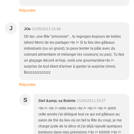
Répondre
J
JOe
21/05/2013 16:48
Oh fan, une fête "princesse"... tu regorges toujours de belles
idées! Merci de les partager.<br /> Si tu fais des gâteaux
individuels (ou un grand), tu peux teinter la pâte avec du
colorant alimentaire et mélanger les couleurs( ou pas). Tu fais
un glaçage décoré et hop, voilà une gourmandise<br />
surprise (le tout étant d'arriver à garder la surprise (rires).
Bizzzzzzzzzzzzz
Répondre
S
Stef &amp; sa Belette
21/05/2013 19:57
<br /> <br /> mille merci <br /> <br /> <br /> ahhh
cette année j'ai délégué tout ce qui est gâteaux au
salon de thé du lieu où on fait la fête du coup, je me
charge juste de la déco et j'ai déjà rajouté quelques
bonbons dans mes prévisions !<br /> hihihih !<br />