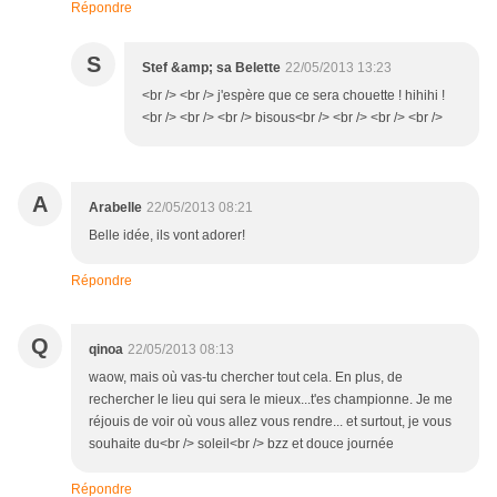
Répondre
S
Stef &amp; sa Belette
22/05/2013 13:23
<br /> <br /> j'espère que ce sera chouette ! hihihi !
<br /> <br /> <br /> bisous<br /> <br /> <br /> <br />
A
Arabelle
22/05/2013 08:21
Belle idée, ils vont adorer!
Répondre
Q
qinoa
22/05/2013 08:13
waow, mais où vas-tu chercher tout cela. En plus, de
rechercher le lieu qui sera le mieux...t'es championne. Je me
réjouis de voir où vous allez vous rendre... et surtout, je vous
souhaite du<br /> soleil<br /> bzz et douce journée
Répondre