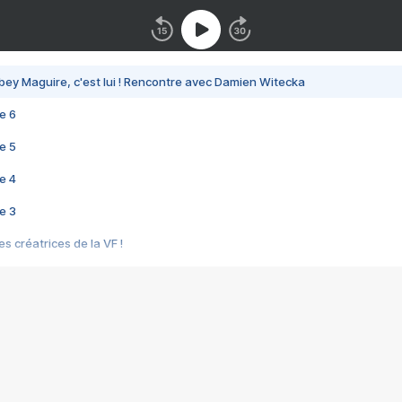
bey Maguire, c'est lui ! Rencontre avec Damien Witecka
e 6
e 5
e 4
e 3
s créatrices de la VF !
e 2
e 1
e Mektoub My Love arrive enfin ! Rencontre avec Shaïn Boumedine et Sal
i : après Toni en famille