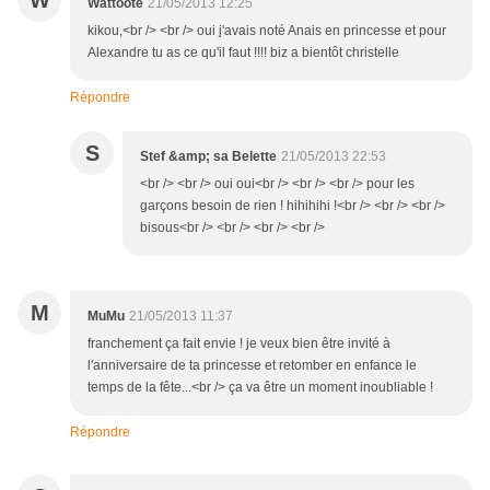
W
Wattoote
21/05/2013 12:25
kikou,<br /> <br /> oui j'avais noté Anais en princesse et pour
Alexandre tu as ce qu'il faut !!!! biz a bientôt christelle
Répondre
S
Stef &amp; sa Belette
21/05/2013 22:53
<br /> <br /> oui oui<br /> <br /> <br /> pour les
garçons besoin de rien ! hihihihi !<br /> <br /> <br />
bisous<br /> <br /> <br /> <br />
M
MuMu
21/05/2013 11:37
franchement ça fait envie ! je veux bien être invité à
l'anniversaire de ta princesse et retomber en enfance le
temps de la fête...<br /> ça va être un moment inoubliable !
Répondre