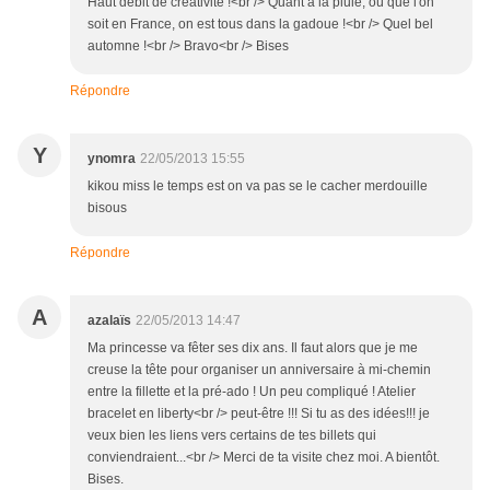
Haut débit de créativité !<br /> Quant à la pluie, où que l'on
soit en France, on est tous dans la gadoue !<br /> Quel bel
automne !<br /> Bravo<br /> Bises
Répondre
Y
ynomra
22/05/2013 15:55
kikou miss le temps est on va pas se le cacher merdouille
bisous
Répondre
A
azalaïs
22/05/2013 14:47
Ma princesse va fêter ses dix ans. Il faut alors que je me
creuse la tête pour organiser un anniversaire à mi-chemin
entre la fillette et la pré-ado ! Un peu compliqué ! Atelier
bracelet en liberty<br /> peut-être !!! Si tu as des idées!!! je
veux bien les liens vers certains de tes billets qui
conviendraient...<br /> Merci de ta visite chez moi. A bientôt.
Bises.