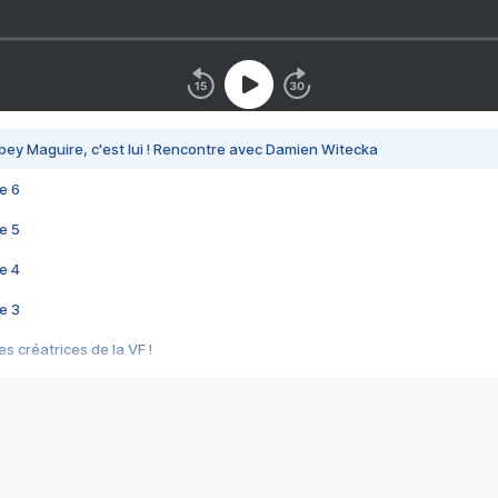
bey Maguire, c'est lui ! Rencontre avec Damien Witecka
e 6
e 5
e 4
e 3
s créatrices de la VF !
e 2
e 1
e Mektoub My Love arrive enfin ! Rencontre avec Shaïn Boumedine et Sal