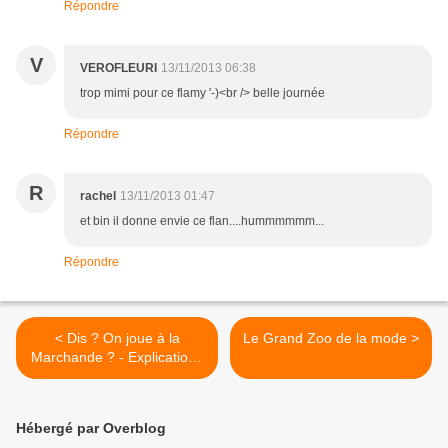
Répondre
V
VEROFLEURI
13/11/2013 06:38
trop mimi pour ce flamy '-)<br /> belle journée
Répondre
R
rachel
13/11/2013 01:47
et bin il donne envie ce flan....hummmmmm...
Répondre
< Dis ? On joue à la
Le Grand Zoo de la mode >
Marchande ? - Explications
Gratuites
Hébergé par Overblog