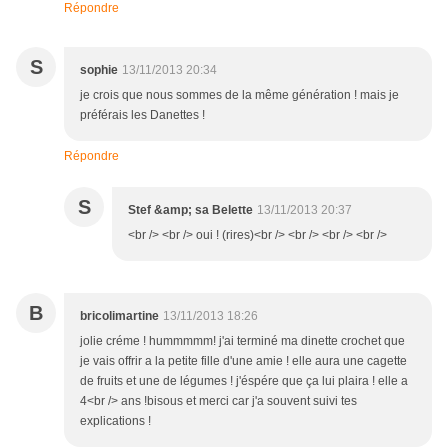
Répondre
S
sophie
13/11/2013 20:34
je crois que nous sommes de la même génération ! mais je
préférais les Danettes !
Répondre
S
Stef &amp; sa Belette
13/11/2013 20:37
<br /> <br /> oui ! (rires)<br /> <br /> <br /> <br />
B
bricolimartine
13/11/2013 18:26
jolie créme ! hummmmm! j'ai terminé ma dinette crochet que
je vais offrir a la petite fille d'une amie ! elle aura une cagette
de fruits et une de légumes ! j'éspére que ça lui plaira ! elle a
4<br /> ans !bisous et merci car j'a souvent suivi tes
explications !