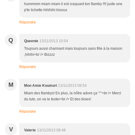
hummmm miam miam il est craquant ton flamby !!!! juste une
p'te lichette hihihihi bisous
Répondre
Q
Queenie
13/11/2013 10:04
Toujours aussi charmant mais toujours sans fille à la maison
,hihihi<br /> Bizzzz
Répondre
M
Mon Amie Koumori
13/11/2013 08:54
Miam des flambys! En plus, la nôtre adore ça ^^<br /> Merci
du tuto, on va le tester<br /> Et des bises!
Répondre
V
Valerie
13/11/2013 08:48