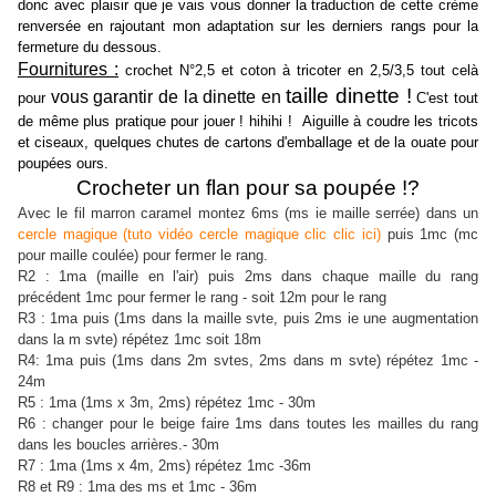
donc avec plaisir que je vais vous donner la traduction de cette crème
renversée en rajoutant mon adaptation sur les derniers rangs pour la
fermeture du dessous.
Fournitures :
crochet N°2,5 et coton à tricoter en 2,5/3,5 tout celà
taille dinette !
vous garantir de la dinette en
pour
C'est tout
de même plus pratique pour jouer ! hihihi ! Aiguille à coudre les tricots
et ciseaux, quelques chutes de cartons d'emballage et de la ouate pour
poupées ours.
Crocheter un flan pour sa poupée !?
Avec le fil marron caramel montez 6ms (ms ie maille serrée) dans un
cercle magique (tuto vidéo cercle magique clic clic ici)
puis 1mc (mc
pour maille coulée) pour fermer le rang.
R2 : 1ma (maille en l'air) puis 2ms dans chaque maille du rang
précédent 1mc pour fermer le rang - soit 12m pour le rang
R3 : 1ma puis (1ms dans la maille svte, puis 2ms ie une augmentation
dans la m svte) répétez 1mc soit 18m
R4: 1ma puis (1ms dans 2m svtes, 2ms dans m svte) répétez 1mc -
24m
R5 : 1ma (1ms x 3m, 2ms) répétez 1mc - 30m
R6 : changer pour le beige faire 1ms dans toutes les mailles du rang
dans les boucles arrières.- 30m
R7 : 1ma (1ms x 4m, 2ms) répétez 1mc -36m
R8 et R9 : 1ma des ms et 1mc - 36m