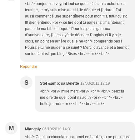
<br /> bonjour, en voyant tout ce que tu fais au crochet et en
feutrine, je m'y suis mise aussi ! Je débute et j'adore ! J'ai
aussi commencé une super dînette pour mon fils, futur cuisto
!!! Bien entendu,<br /> ce lire dont tu parles fait maintenant
partie de ma bibliothèque ! Pour les petits gâteaux
d'anniversaire, j'ai essayé de décoder l'anglais et il y a je
crois, un point en arrière que je ne<br /> comprends pas !
Pourrais-tu me guider à ce sujet ? Merci d'avance et à bientôt
sur ton fantastique blog ! Bises.<br /> <br /> <br />
Répondre
S
Stef &amp; sa Belette
12/03/2011 12:19
<br /> <br /> mille merci<br /> <br /> <br /> peux tu
me dire de quel point il s'agit ?<br /> <br /> <br />
belle journée<br /> <br /> <br /> <br />
M
Miangaly
06/10/2010 14:31
<br /> Celui au chocolat et caramel en haut là, tu ne peux pas