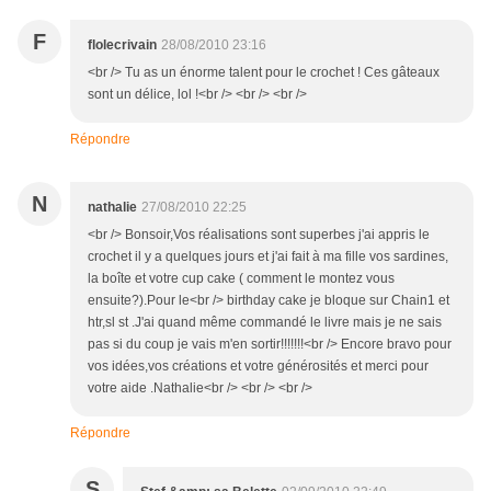
F
flolecrivain
28/08/2010 23:16
<br /> Tu as un énorme talent pour le crochet ! Ces gâteaux
sont un délice, lol !<br /> <br /> <br />
Répondre
N
nathalie
27/08/2010 22:25
<br /> Bonsoir,Vos réalisations sont superbes j'ai appris le
crochet il y a quelques jours et j'ai fait à ma fille vos sardines,
la boîte et votre cup cake ( comment le montez vous
ensuite?).Pour le<br /> birthday cake je bloque sur Chain1 et
htr,sl st .J'ai quand même commandé le livre mais je ne sais
pas si du coup je vais m'en sortir!!!!!!!<br /> Encore bravo pour
vos idées,vos créations et votre générosités et merci pour
votre aide .Nathalie<br /> <br /> <br />
Répondre
S