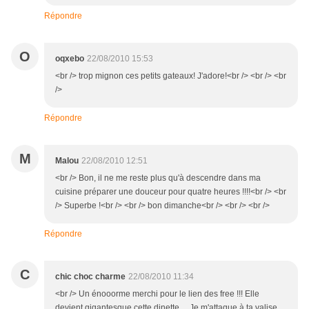
Répondre
O
oqxebo
22/08/2010 15:53
<br /> trop mignon ces petits gateaux! J'adore!<br /> <br /> <br
/>
Répondre
M
Malou
22/08/2010 12:51
<br /> Bon, il ne me reste plus qu'à descendre dans ma
cuisine préparer une douceur pour quatre heures !!!!<br /> <br
/> Superbe !<br /> <br /> bon dimanche<br /> <br /> <br />
Répondre
C
chic choc charme
22/08/2010 11:34
<br /> Un énooorme merchi pour le lien des free !!! Elle
devient gigantesque cette dinette ... Je m'attaque à ta valise