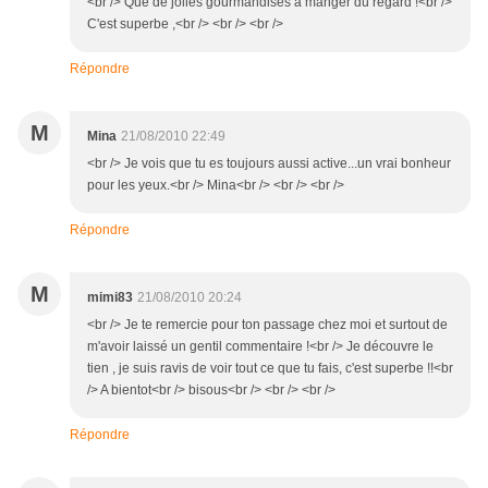
<br /> Que de jolies gourmandises a manger du regard !<br />
C'est superbe ,<br /> <br /> <br />
Répondre
M
Mina
21/08/2010 22:49
<br /> Je vois que tu es toujours aussi active...un vrai bonheur
pour les yeux.<br /> Mina<br /> <br /> <br />
Répondre
M
mimi83
21/08/2010 20:24
<br /> Je te remercie pour ton passage chez moi et surtout de
m'avoir laissé un gentil commentaire !<br /> Je découvre le
tien , je suis ravis de voir tout ce que tu fais, c'est superbe !!<br
/> A bientot<br /> bisous<br /> <br /> <br />
Répondre