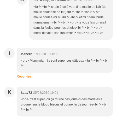
Stef &amp; sa Belette
02/09/2010 22:49
<br /> <br /> chain 1 celà veut dire maille en l'air (ou
maille chainette en fait)<br /> <br /> <br /> sl st :
maille coulée<br /> <br /> <br /> et htr : demi bride
normalement<br /> <br /> <br /> je vous fais un mail
dans la foulée pour les photos<br /> <br /> <br />
merci de votre confiance<br /> <br /> <br /> <br />
I
Isabelle
27/08/2010 00:00
<br /> Miam miam ils sont super ces gâteaux !<br /> <br /> <br
/>
Répondre
K
katty72
25/08/2010 19:01
<br /> c'est super joli ça tourne ces jours ci des modèles à
croquer sur le blogo bisous et bonne fin de journée<br /> <br
/> <br />