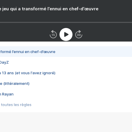
e jeu qui a transformé l’ennui en chef-d’œuvre
nsformé l’ennui en chef-d’œuvre
 DayZ
 a 13 ans (et vous l'avez ignoré)
e (littéralement)
im Rayan
 toutes les règles
s les jeux vidéo
us choquant de Rockstar ? - Le scandale BULLY