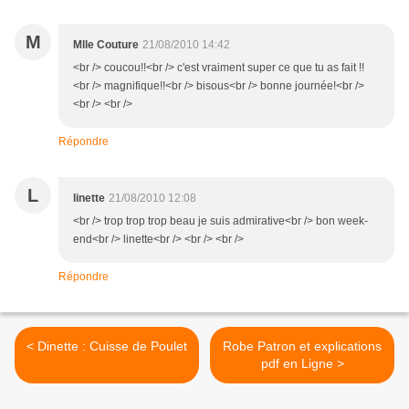
M
Mlle Couture
21/08/2010 14:42
<br /> coucou!!<br /> c'est vraiment super ce que tu as fait !!
<br /> magnifique!!<br /> bisous<br /> bonne journée!<br />
<br /> <br />
Répondre
L
linette
21/08/2010 12:08
<br /> trop trop trop beau je suis admirative<br /> bon week-
end<br /> linette<br /> <br /> <br />
Répondre
< Dinette : Cuisse de Poulet
Robe Patron et explications
pdf en Ligne >