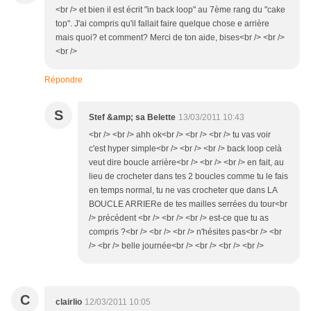
<br /> et bien il est écrit "in back loop" au 7ème rang du "cake
top". J'ai compris qu'il fallait faire quelque chose e arrière
mais quoi? et comment? Merci de ton aide, bises<br /> <br />
<br />
Répondre
S
Stef &amp; sa Belette
13/03/2011 10:43
<br /> <br /> ahh ok<br /> <br /> <br /> tu vas voir
c'est hyper simple<br /> <br /> <br /> back loop celà
veut dire boucle arrière<br /> <br /> <br /> en fait, au
lieu de crocheter dans tes 2 boucles comme tu le fais
en temps normal, tu ne vas crocheter que dans LA
BOUCLE ARRIERe de tes mailles serrées du tour<br
/> précédent <br /> <br /> <br /> est-ce que tu as
compris ?<br /> <br /> <br /> n'hésites pas<br /> <br
/> <br /> belle journée<br /> <br /> <br /> <br />
C
clairlio
12/03/2011 10:05