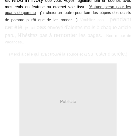
que vous voyez régulièrement en scènes avec
mes réals en feutrine ou crochet voir tissu.
(
Astuce perso pour les
quarts de pomme
: j'ai choisi un feutre pour faire les pépins des quarts
pendant
de pomme plutôt que de les broder....)
N'oubliez pas...
cet été
pas
,
envoyé d'alertes mails à chaque article
je n'ai
remonter
paru, N'hésitez pas à
les pages.
.. Bon retour de
vacances....
a su rester discrète
(Merci à celle qui avait trouvé la source et
.)
Publicité