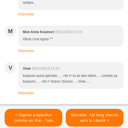
sympa...
Répondre
M
Mon Amie Koumori
05/12/2013 13:15
Ohoh c'est rigolo ^^
Répondre
V
Vivie
05/12/2013 13:14
toujours aussi géniale.......<br /> tu as des idées......comme ça
toujours.......<br /> bravo ! bisous .....Vivie......
Répondre
< Oignon à éplucher
Mandela : Un long chemin
comme un Vrai - Tuto
vers la Liberté >
Dinette