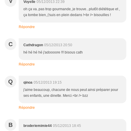
V
Voyelle
05/12/2013 22:39
oh ça va..pas trop gourmande, je trouve...plutôt diététique et ,
ça tombe bien, j'suis en plein dedans !<br /> bisouilles !
Répondre
C
Cathdragon
05/12/2013 20:50
hé hé hé hé j'adoooore !!! bisous cath
Répondre
Q
qinoa
05/12/2013 19:15
j'aime beaucoup, chacune de nous peut ainsi préparer pour
ses enfants, une dinette. Merci.<br /> bzz
Répondre
B
broderiemimie44
05/12/2013 18:45