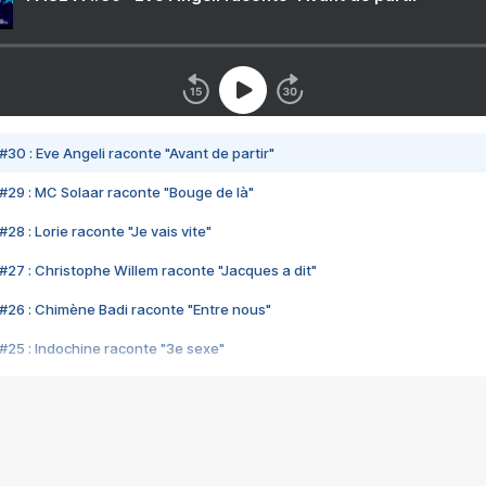
#30 : Eve Angeli raconte "Avant de partir"
#29 : MC Solaar raconte "Bouge de là"
28 : Lorie raconte "Je vais vite"
#27 : Christophe Willem raconte "Jacques a dit"
#26 : Chimène Badi raconte "Entre nous"
#25 : Indochine raconte "3e sexe"
#24 : Zaho raconte "C'est chelou"
#23 : Patrick Bruel raconte "Au café des délices"
#22 : Kyo raconte "Le chemin"