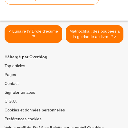
< Lunaire !? Drôle d'écume
Matriochka : des poupées à
?!
la guirlande au livre !? >
Hébergé par Overblog
Top articles
Pages
Contact
Signaler un abus
C.G.U.
Cookies et données personnelles
Préférences cookies
Voir le profil de Stef & sa Belette sur le portail Overblog