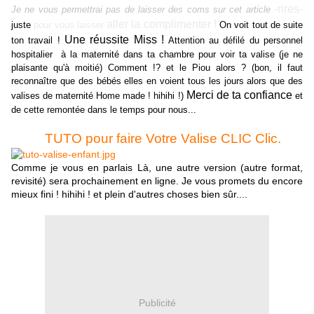
-rires-
Je ne vous permettrai pas de laisser des coms sur cet article
aller la complimenter !
juste
pour vous laisser
On voit tout de suite
Une réussite Miss !
ton travail !
Attention au défilé du personnel
hospitalier à la maternité dans ta chambre pour voir ta valise (je ne
plaisante qu'à moitié) Comment !? et le Piou alors ? (bon, il faut
reconnaître que des bébés elles en voient tous les jours alors que des
Merci de ta confiance
valises de maternité Home made ! hihihi !)
et
de cette remontée dans le temps pour nous...
TUTO pour faire Votre Valise CLIC Clic.
Comme
je vous en parlais Là
, une autre version (autre format,
revisité) sera prochainement en ligne. Je vous promets du encore
mieux fini ! hihihi ! et plein d'autres choses bien sûr....
Publicité