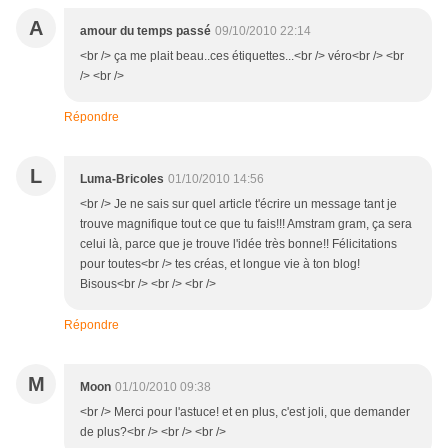
A
amour du temps passé
09/10/2010 22:14
<br /> ça me plait beau..ces étiquettes...<br /> véro<br /> <br
/> <br />
Répondre
L
Luma-Bricoles
01/10/2010 14:56
<br /> Je ne sais sur quel article t'écrire un message tant je
trouve magnifique tout ce que tu fais!!! Amstram gram, ça sera
celui là, parce que je trouve l'idée très bonne!! Félicitations
pour toutes<br /> tes créas, et longue vie à ton blog!
Bisous<br /> <br /> <br />
Répondre
M
Moon
01/10/2010 09:38
<br /> Merci pour l'astuce! et en plus, c'est joli, que demander
de plus?<br /> <br /> <br />