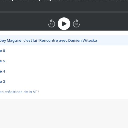
bey Maguire, c'est lui ! Rencontre avec Damien Witecka
e 6
e 5
e 4
e 3
s créatrices de la VF !
e 2
e 1
e Mektoub My Love arrive enfin ! Rencontre avec Shaïn Boumedine et Sal