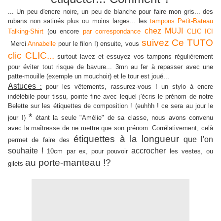
... Un peu d'encre noire, un peu de blanche pour faire mon gris... des
rubans non satinés plus ou moins larges... les
tampons Petit-Bateau
chez MUJI
Talking-Shirt
(ou encore
par correspondance
CLIC ICI
suivez Ce TUTO
Merci
Annabelle
pour le filon !) ensuite, vous
clic CLIC...
surtout lavez et essuyez vos tampons régulièrement
pour éviter tout risque de bavure... 3mn au fer à repasser avec une
patte-mouille (exemple un mouchoir) et le tour est joué...
Astuces
:
pour les vêtements, rassurez-vous ! un stylo à encre
indélébile pour tissu, pointe fine avec lequel j'écris le prénom de notre
Belette sur les étiquettes de composition ! (euhhh ! ce sera au jour le
*
jour !)
étant la seule "Amélie" de sa classe, nous avons convenu
avec la maîtresse de ne mettre que son prénom. Corrélativement, celà
étiquettes à la longueur
que l'on
permet de faire des
souhaite !
accrocher
10cm par ex, pour pouvoir
les vestes, ou
au porte-manteau !?
gilets