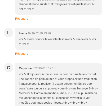
tampons! rhooo zut de zut!!! très jolies tes étiquettes!!!<br />
<br /> <br />
Répondre
L
linette
07/09/2010 13:26
<br /> merci pour cette escellente idée<br /> linette<br /> <br
/> <br />
Répondre
C
Capucine
07/09/2010 12:15
<br /> Bonjour<br /> J'ai vu sur un post de dinette au crochet
une tranche de pain de mie et vous proposiez une traduction
française pour la réaliser (à usage personnel) Est ce que
vous l'avez toujours et pouvez vous<br /> me l'envoyer?<br />
Merci<br /> Cordialement<br /> <br /> PS: je n'ai pu résister à
me lancer dans la dinette au crochet en voyant tous vos
modèles pour mes petites nièces...<br /> <br /> <br />