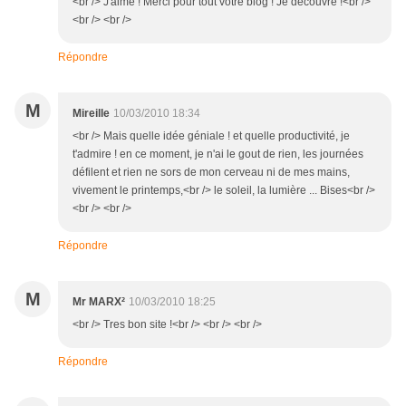
<br /> J'aime ! Merci pour tout votre blog ! Je découvre !<br />
<br /> <br />
Répondre
M
Mireille
10/03/2010 18:34
<br /> Mais quelle idée géniale ! et quelle productivité, je
t'admire ! en ce moment, je n'ai le gout de rien, les journées
défilent et rien ne sors de mon cerveau ni de mes mains,
vivement le printemps,<br /> le soleil, la lumière ... Bises<br />
<br /> <br />
Répondre
M
Mr MARX²
10/03/2010 18:25
<br /> Tres bon site !<br /> <br /> <br />
Répondre