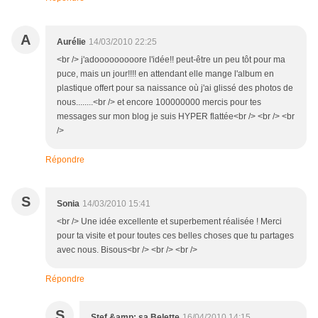
A
Aurélie
14/03/2010 22:25
<br /> j'adooooooooore l'idée!! peut-être un peu tôt pour ma
puce, mais un jour!!!! en attendant elle mange l'album en
plastique offert pour sa naissance où j'ai glissé des photos de
nous........<br /> et encore 100000000 mercis pour tes
messages sur mon blog je suis HYPER flattée<br /> <br /> <br
/>
Répondre
S
Sonia
14/03/2010 15:41
<br /> Une idée excellente et superbement réalisée ! Merci
pour ta visite et pour toutes ces belles choses que tu partages
avec nous. Bisous<br /> <br /> <br />
Répondre
S
Stef &amp; sa Belette
16/04/2010 14:15