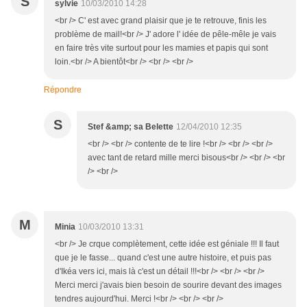
S
sylvie
10/03/2010 14:28
<br /> C' est avec grand plaisir que je te retrouve, finis les
problème de mail!<br /> J' adore l' idée de pêle-mêle je vais
en faire très vite surtout pour les mamies et papis qui sont
loin.<br /> A bientôt<br /> <br /> <br />
Répondre
S
Stef &amp; sa Belette
12/04/2010 12:35
<br /> <br /> contente de te lire !<br /> <br /> <br />
avec tant de retard mille merci bisous<br /> <br /> <br
/> <br />
M
Minia
10/03/2010 13:31
<br /> Je crque complètement, cette idée est géniale !!! Il faut
que je le fasse... quand c'est une autre histoire, et puis pas
d'Ikéa vers ici, mais là c'est un détail !!!<br /> <br /> <br />
Merci merci j'avais bien besoin de sourire devant des images
tendres aujourd'hui. Merci !<br /> <br /> <br />