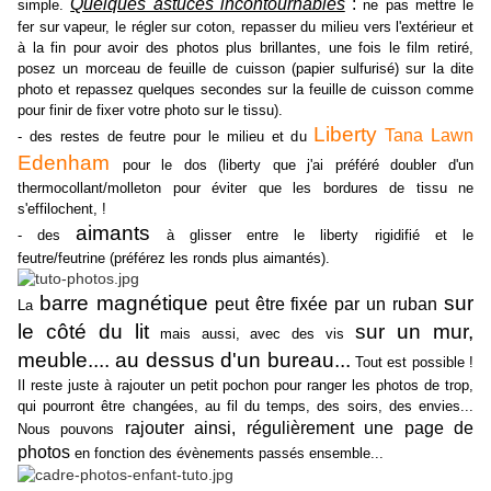
Quelques astuces incontournables
:
simple.
ne pas mettre le
fer sur vapeur, le régler sur coton, repasser du milieu vers l'extérieur et
à la fin pour avoir des photos plus brillantes, une fois le film retiré,
posez un morceau de feuille de cuisson (papier sulfurisé) sur la dite
photo et repassez quelques secondes sur la feuille de cuisson comme
pour finir de fixer votre photo sur le tissu).
Liberty
Tana Lawn
- des restes de feutre pour le milieu et du
Edenham
pour le dos (liberty que j'ai préféré doubler d'un
thermocollant/molleton pour éviter que les bordures de tissu ne
s'effilochent, !
aimants
- des
à glisser entre le liberty rigidifié et le
feutre/feutrine (préférez les ronds plus aimantés).
barre magnétique
sur
peut être fixée
par un ruban
La
le côté du lit
sur un mur,
mais aussi, avec des vis
meuble.... au dessus d'un bureau...
Tout est possible !
Il reste juste à rajouter un petit pochon pour ranger les photos de trop,
qui pourront être changées, au fil du temps, des soirs, des envies...
rajouter ainsi, régulièrement une page de
Nous pouvons
photos
en fonction des évènements passés ensemble...