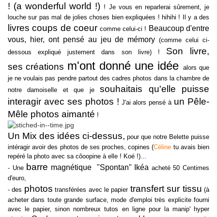
! (a wonderful world !)
! Je vous en reparlerai sûrement, je
louche sur pas mal de jolies choses bien expliquées ! hihihi ! Il y a des
livres coups de coeur
Beaucoup d'entre
comme celui-ci !
vous, hier, ont pensé au jeu de mémory
(comme celui ci-
Son livre,
dessous expliqué justement dans son livre) !
m'ont donné une idée
ses créations
alors que
je ne voulais pas pendre partout des cadres photos dans la chambre de
souhaitais qu'elle puisse
notre damoiselle et que je
interagir avec ses photos !
un Pêle-
J'ai alors pensé à
Mêle photos aimanté
!
Un Mix des idées ci-dessus,
pour que notre Belette puisse
intéragir avoir des photos de ses proches, copines (
Céline
tu avais bien
repéré la photo avec sa côoopine à elle ! Koé !)...
barre
magnétique "Spontan" Ikéa
- Une
acheté 50 Centimes
d'euro,
photos
transfert sur tissu
- des
transférées avec le papier
(à
acheter dans toute grande surface, mode d'emploi très explicite fourni
avec le papier, sinon nombreux tutos en ligne pour la manip' hyper