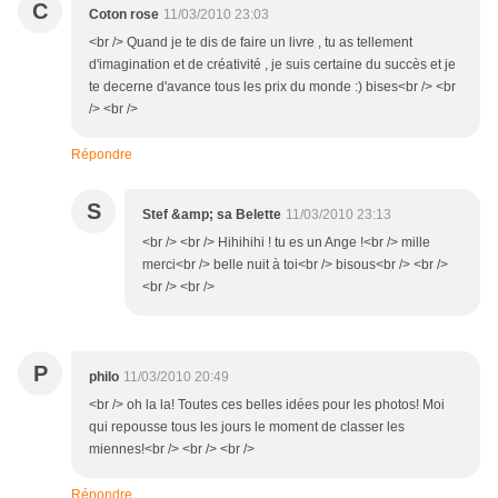
C
Coton rose
11/03/2010 23:03
<br /> Quand je te dis de faire un livre , tu as tellement
d'imagination et de créativité , je suis certaine du succès et je
te decerne d'avance tous les prix du monde :) bises<br /> <br
/> <br />
Répondre
S
Stef &amp; sa Belette
11/03/2010 23:13
<br /> <br /> Hihihihi ! tu es un Ange !<br /> mille
merci<br /> belle nuit à toi<br /> bisous<br /> <br />
<br /> <br />
P
philo
11/03/2010 20:49
<br /> oh la la! Toutes ces belles idées pour les photos! Moi
qui repousse tous les jours le moment de classer les
miennes!<br /> <br /> <br />
Répondre