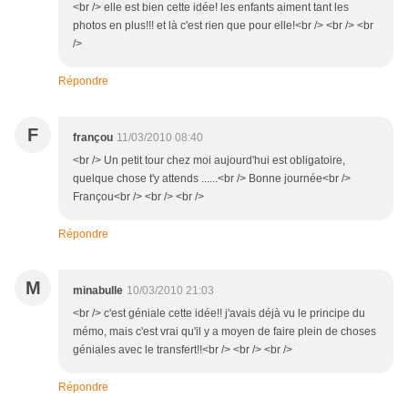
<br /> elle est bien cette idée! les enfants aiment tant les
photos en plus!!! et là c'est rien que pour elle!<br /> <br /> <br
/>
Répondre
F
françou
11/03/2010 08:40
<br /> Un petit tour chez moi aujourd'hui est obligatoire,
quelque chose t'y attends ......<br /> Bonne journée<br />
Françou<br /> <br /> <br />
Répondre
M
minabulle
10/03/2010 21:03
<br /> c'est géniale cette idée!! j'avais déjà vu le principe du
mémo, mais c'est vrai qu'il y a moyen de faire plein de choses
géniales avec le transfert!!<br /> <br /> <br />
Répondre