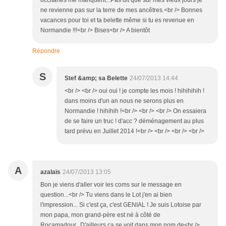
occitanes me manquent...Pas dit que sur mes vieux jours je
ne revienne pas sur la terre de mes ancêtres.<br /> Bonnes
vacances pour toi et ta belette même si tu es revenue en
Normandie !!!<br /> Bises<br /> A bientôt
Répondre
S
Stef &amp; sa Belette
24/07/2013 14:44
<br /> <br /> oui oui ! je compte les mois ! hihihihih !
dans moins d'un an nous ne serons plus en
Normandie ! hihihih !<br /> <br /> <br /> On essaiera
de se faire un truc ! d'acc ? déménagement au plus
tard prévu en Juillet 2014 !<br /> <br /> <br /> <br />
A
azalaïs
24/07/2013 13:05
Bon je viens d'aller voir les coms sur le message en
question...<br /> Tu viens dans le Lot j'en ai bien
l'impression... Si c'est ça, c'est GENIAL ! Je suis Lotoise par
mon papa, mon grand-père est né à côté de
Rocamadour...D'ailleurs ça se voit dans mon nom de<br />