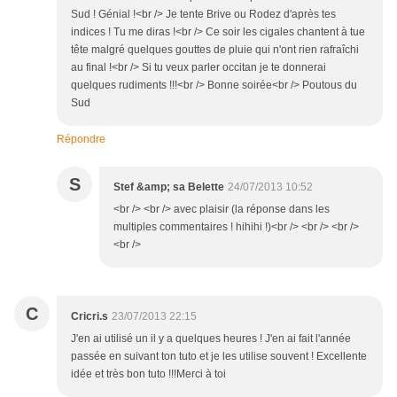
Sud ! Génial !<br /> Je tente Brive ou Rodez d'après tes
indices ! Tu me diras !<br /> Ce soir les cigales chantent à tue
tête malgré quelques gouttes de pluie qui n'ont rien rafraîchi
au final !<br /> Si tu veux parler occitan je te donnerai
quelques rudiments !!!<br /> Bonne soirée<br /> Poutous du
Sud
Répondre
S
Stef &amp; sa Belette
24/07/2013 10:52
<br /> <br /> avec plaisir (la réponse dans les
multiples commentaires ! hihihi !)<br /> <br /> <br />
<br />
C
Cricri.s
23/07/2013 22:15
J'en ai utilisé un il y a quelques heures ! J'en ai fait l'année
passée en suivant ton tuto et je les utilise souvent ! Excellente
idée et très bon tuto !!!Merci à toi