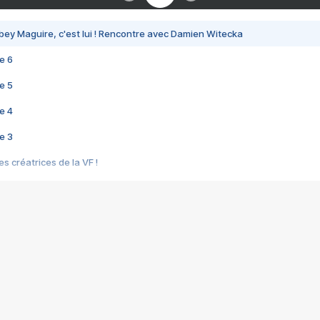
bey Maguire, c'est lui ! Rencontre avec Damien Witecka
e 6
e 5
e 4
e 3
s créatrices de la VF !
e 2
e 1
e Mektoub My Love arrive enfin ! Rencontre avec Shaïn Boumedine et Sal
i : après Toni en famille
elle réalise le bouleversant Dites lui que je l'aime
ais ! Rencontre autour de Vie privée de Rebecca Zlotowski