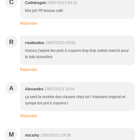
C
Cathdragon
23/07/2013 20:10
très joli !!!!! bisous cath
Répondre
R
roudoudou
23/07/2013 20:00
rhoooo j'adore tes pots à crayons trop trop zoliiiis merciii pour
le tuto bizouilles
Répondre
A
Alexandra
23/07/2013 19:54
ça sent la rentrée des classes chez toi ! Vraiment original et
sympa ton pot à crayons !
Répondre
M
micathy
23/07/2013 19:39