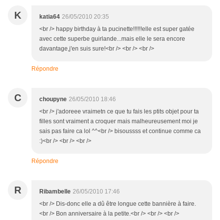
K
katia64
26/05/2010 20:35
<br /> happy birthday à ta pucinette!!!!!!elle est super gatée
avec cette superbe guirlande...mais elle le sera encore
davantage,j'en suis sure!<br /> <br /> <br />
Répondre
C
choupyne
26/05/2010 18:46
<br /> j'adoreee vraimetn ce que tu fais les ptits objet pour ta
filles sont vraiment a croquer mais malheureusement moi je
sais pas faire ca lol ^^<br /> bisoussss et continue comme ca
:)<br /> <br /> <br />
Répondre
R
Ribambelle
26/05/2010 17:46
<br /> Dis-donc elle a dû être longue cette bannière à faire.
<br /> Bon anniversaire à la petite.<br /> <br /> <br />