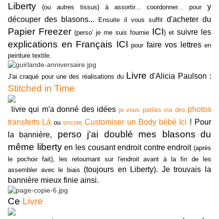
Liberty
y
(ou autres tissus) à assortir... coordonner... pour
découper des blasons...
d'acheter du
Ensuite il vous suffit
Papier Freezer
ICI
suivre les
(perso' je me suis fournie
)
et
explications en Français ICI
faire vos lettres
pour
en
peinture textile
.
Livre
d'Alicia Paulson
:
J'ai craqué pour une des réalisations du
Stitched in Time
livre qui m'a donné des idées
photos
je vous parlais via des
transferts Là
Customiser un Body bébé Ici
!
Pour
ou
encore
p
erso j'ai doublé mes blasons
du
la bannière,
même liberty
en les cousant endroit contre endroit
(après
le pochoir fait),
les retournant sur l'endroit avant à la fin de les
(toujours en Liberty).
Je trouvais la
assembler avec le biais
bannière mieux finie ainsi.
Ce
Livre