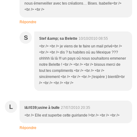
nous émerveiller avec tes créations… Bises. Isabelle<br />
<br /> <br />
Répondre
S
Stef &amp; sa Belette
10/10/2010 08:55
<br /> <br /> je viens de te faire un mail privé<br />
<br /> <br /> dis ? tu habites où au Mexique ???
ohhhh là là !!! un pays où nous souhaitons emmener
notre Belette ! <br /> <br /> <br /> bisous merci de
tout tes compliments <br /> <br /> <br />
sincèrement <br /> <br /> <br /> j'espère ) bientôt<br
/> <br /> <br /> <br />
L
l&#039;usine à bulle
27/07/2010 20:35
<br /> Elle est superbe cette guirlande !<br /> <br /> <br />
Répondre