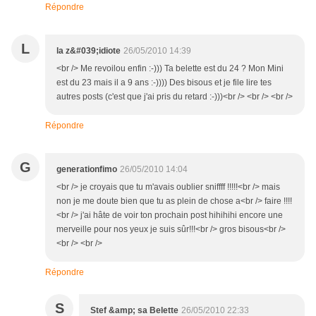
Répondre
L
la z&#039;idiote
26/05/2010 14:39
<br /> Me revoilou enfin :-))) Ta belette est du 24 ? Mon Mini
est du 23 mais il a 9 ans :-)))) Des bisous et je file lire tes
autres posts (c'est que j'ai pris du retard :-)))<br /> <br /> <br />
Répondre
G
generationfimo
26/05/2010 14:04
<br /> je croyais que tu m'avais oublier sniffff !!!!!<br /> mais
non je me doute bien que tu as plein de chose a<br /> faire !!!!
<br /> j'ai hâte de voir ton prochain post hihihihi encore une
merveille pour nos yeux je suis sûr!!!<br /> gros bisous<br />
<br /> <br />
Répondre
S
Stef &amp; sa Belette
26/05/2010 22:33