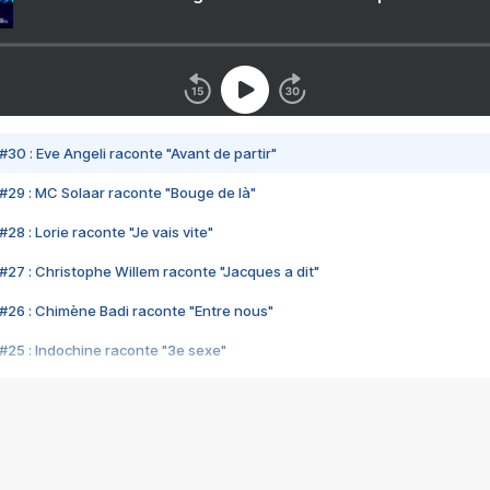
#30 : Eve Angeli raconte "Avant de partir"
#29 : MC Solaar raconte "Bouge de là"
28 : Lorie raconte "Je vais vite"
#27 : Christophe Willem raconte "Jacques a dit"
#26 : Chimène Badi raconte "Entre nous"
#25 : Indochine raconte "3e sexe"
#24 : Zaho raconte "C'est chelou"
#23 : Patrick Bruel raconte "Au café des délices"
#22 : Kyo raconte "Le chemin"