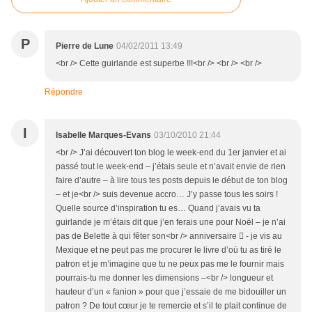
P
Pierre de Lune
04/02/2011 13:49
<br /> Cette guirlande est superbe !!!<br /> <br /> <br />
Répondre
I
Isabelle Marques-Evans
03/10/2010 21:44
<br /> J’ai découvert ton blog le week-end du 1er janvier et ai
passé tout le week-end – j’étais seule et n’avait envie de rien
faire d’autre – à lire tous tes posts depuis le début de ton blog
– et je<br /> suis devenue accro… J’y passe tous les soirs !
Quelle source d’inspiration tu es… Quand j’avais vu ta
guirlande je m’étais dit que j’en ferais une pour Noël – je n’ai
pas de Belette à qui fêter son<br /> anniversaire  - je vis au
Mexique et ne peut pas me procurer le livre d’où tu as tiré le
patron et je m’imagine que tu ne peux pas me le fournir mais
pourrais-tu me donner les dimensions –<br /> longueur et
hauteur d’un « fanion » pour que j’essaie de me bidouiller un
patron ? De tout cœur je te remercie et s’il te plait continue de