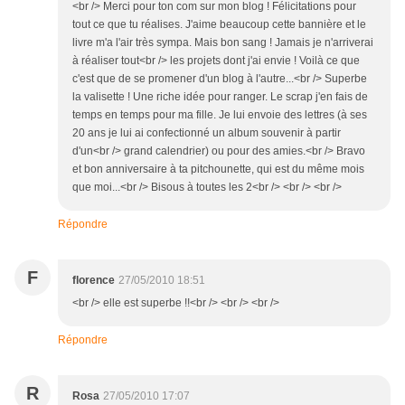
<br /> Merci pour ton com sur mon blog ! Félicitations pour
tout ce que tu réalises. J'aime beaucoup cette bannière et le
livre m'a l'air très sympa. Mais bon sang ! Jamais je n'arriverai
à réaliser tout<br /> les projets dont j'ai envie ! Voilà ce que
c'est que de se promener d'un blog à l'autre...<br /> Superbe
la valisette ! Une riche idée pour ranger. Le scrap j'en fais de
temps en temps pour ma fille. Je lui envoie des lettres (à ses
20 ans je lui ai confectionné un album souvenir à partir
d'un<br /> grand calendrier) ou pour des amies.<br /> Bravo
et bon anniversaire à ta pitchounette, qui est du même mois
que moi...<br /> Bisous à toutes les 2<br /> <br /> <br />
Répondre
F
florence
27/05/2010 18:51
<br /> elle est superbe !!<br /> <br /> <br />
Répondre
R
Rosa
27/05/2010 17:07