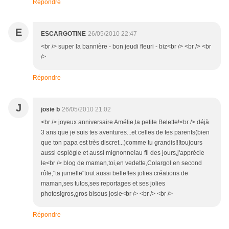
Répondre
E
ESCARGOTINE
26/05/2010 22:47
<br /> super la bannière - bon jeudi fleuri - biz<br /> <br /> <br
/>
Répondre
J
josie b
26/05/2010 21:02
<br /> joyeux anniversaire Amélie,la petite Belette!<br /> déjà
3 ans que je suis tes aventures...et celles de tes parents(bien
que ton papa est très discret...)comme tu grandis!!!toujours
aussi espiègle et aussi mignonne!au fil des jours,j'apprécie
le<br /> blog de maman,toi,en vedette,Colargol en second
rôle,"ta jumelle"tout aussi belle!les jolies créations de
maman,ses tutos,ses reportages et ses jolies
photos!gros,gros bisous josie<br /> <br /> <br />
Répondre