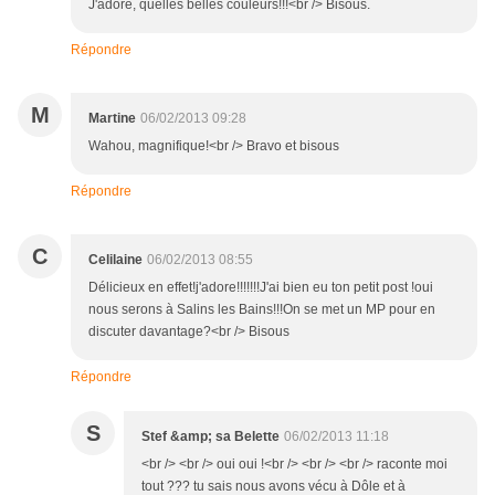
J'adore, quelles belles couleurs!!!<br /> Bisous.
Répondre
M
Martine
06/02/2013 09:28
Wahou, magnifique!<br /> Bravo et bisous
Répondre
C
Celilaine
06/02/2013 08:55
Délicieux en effet!j'adore!!!!!!!J'ai bien eu ton petit post !oui
nous serons à Salins les Bains!!!On se met un MP pour en
discuter davantage?<br /> Bisous
Répondre
S
Stef &amp; sa Belette
06/02/2013 11:18
<br /> <br /> oui oui !<br /> <br /> <br /> raconte moi
tout ??? tu sais nous avons vécu à Dôle et à