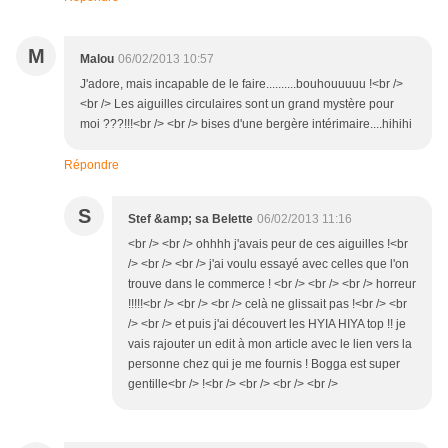
M
Malou
06/02/2013 10:57
J'adore, mais incapable de le faire..........bouhouuuuu !<br />
<br /> Les aiguilles circulaires sont un grand mystère pour
moi ???!!!<br /> <br /> bises d'une bergère intérimaire....hihihi
Répondre
S
Stef &amp; sa Belette
06/02/2013 11:16
<br /> <br /> ohhhh j'avais peur de ces aiguilles !<br
/> <br /> <br /> j'ai voulu essayé avec celles que l'on
trouve dans le commerce ! <br /> <br /> <br /> horreur
!!!!!<br /> <br /> <br /> celà ne glissait pas !<br /> <br
/> <br /> et puis j'ai découvert les HYIA HIYA top !! je
vais rajouter un edit à mon article avec le lien vers la
personne chez qui je me fournis ! Bogga est super
gentille<br /> !<br /> <br /> <br /> <br />