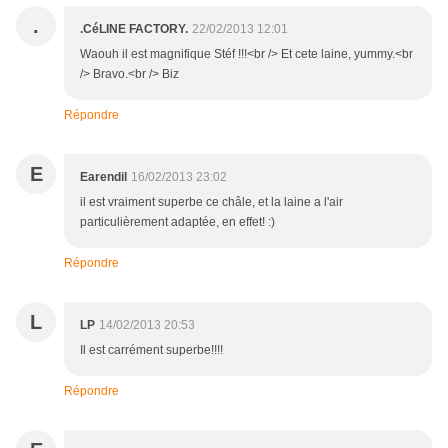
.
.CéLINE FACTORY.
22/02/2013 12:01
Waouh il est magnifique Stéf !!!<br /> Et cete laine, yummy.<br
/> Bravo.<br /> Biz
Répondre
E
Earendil
16/02/2013 23:02
il est vraiment superbe ce châle, et la laine a l'air
particulièrement adaptée, en effet! :)
Répondre
L
LP
14/02/2013 20:53
Il est carrément superbe!!!!
Répondre