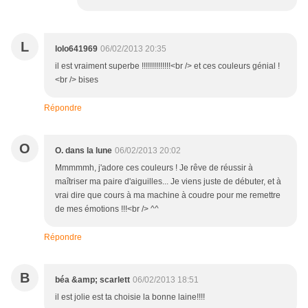
L
lolo641969
06/02/2013 20:35
il est vraiment superbe !!!!!!!!!!!!!!<br /> et ces couleurs génial !
<br /> bises
Répondre
O
O. dans la lune
06/02/2013 20:02
Mmmmmh, j'adore ces couleurs ! Je rêve de réussir à
maîtriser ma paire d'aiguilles... Je viens juste de débuter, et à
vrai dire que cours à ma machine à coudre pour me remettre
de mes émotions !!!<br /> ^^
Répondre
B
béa &amp; scarlett
06/02/2013 18:51
il est jolie est ta choisie la bonne laine!!!!