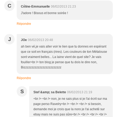
C
Céline-Emmanuelle
06/02/2013 21:23
J'adore ! Bisous et bonne soirée !
Répondre
J
JOe
06/02/2013 20:48
ah ben vé,je vais aller voir le lien que tu donnes en espérant
que ce soit en français (rires). Les couleurs de ton Métalouse
sont vraiment belles... La laine vient de quel site? Je vais
fouiller<br /> ton blog je pense que tu dois le dire non,
Bizzzzzzzzzzzzzzzzzzzzzzzz
Répondre
S
Stef &amp; sa Belette
06/02/2013 21:19
<br /> <br /> non, je ne sais plus si je l'ai écrit sur ma
page perso Ravelry<br /> <br /> <br /> si besoin,
demande moi je crois que la noro je l'ai acheté sur
ebay mais ne suis pas sûre<br /> <br /> <br /> <br />