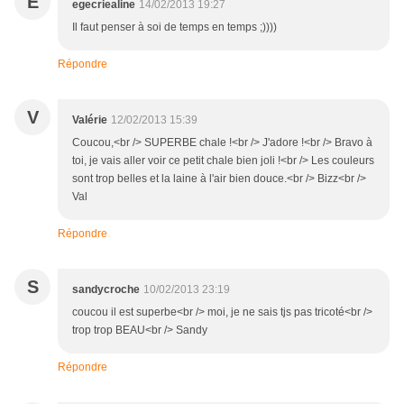
E
egecriealine
14/02/2013 19:27
Il faut penser à soi de temps en temps ;))))
Répondre
V
Valérie
12/02/2013 15:39
Coucou,<br /> SUPERBE chale !<br /> J'adore !<br /> Bravo à
toi, je vais aller voir ce petit chale bien joli !<br /> Les couleurs
sont trop belles et la laine à l'air bien douce.<br /> Bizz<br />
Val
Répondre
S
sandycroche
10/02/2013 23:19
coucou il est superbe<br /> moi, je ne sais tjs pas tricoté<br />
trop trop BEAU<br /> Sandy
Répondre