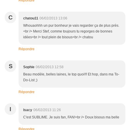
Répondre
C
chatou11
06/02/2013 13:06
Whouaohhh un pur bonheur je vais regarder ça de plus près.
<br /> Merci Stef, comme toujours tu regorges de bonnes
idées<br /> tout plein de bisous<br /> chatou
Répondre
S
Sophie
06/02/2013 12:58
Beau modèle, belles laines, le top quoi!!! Et hop, dans ma To-
Do-List ;)
Répondre
I
Isacy
06/02/2013 11:26
C'est SUBLIME. Je suis fan, FAN!<br /> Doux bisous ma belle
Répondre