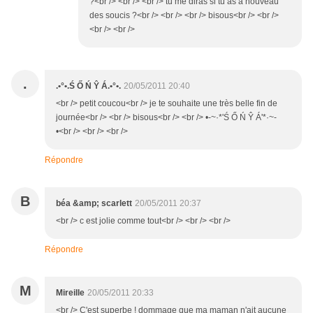
?<br /> <br /> <br /> tu me diras si tu as à nouveau
des soucis ?<br /> <br /> <br /> bisous<br /> <br />
<br /> <br />
.
.•°•.Ś Ő Ń Ŷ Á.•°•.
20/05/2011 20:40
<br /> petit coucou<br /> je te souhaite une très belle fin de
journée<br /> <br /> bisous<br /> <br /> •-~·*'Ś Ő Ń Ŷ Á'*·~-
•<br /> <br /> <br />
Répondre
B
béa &amp; scarlett
20/05/2011 20:37
<br /> c est jolie comme tout<br /> <br /> <br />
Répondre
M
Mireille
20/05/2011 20:33
<br /> C'est superbe ! dommage que ma maman n'ait aucune