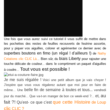
Une fois que vous aurez suivi ce tutoriel il vous suffit de mettre dans
les pochettes des restes de feuilles recouverts de feutrine assortie,
pour y piquer vos aiguilles, colorer et agrémenter ce dernier avec de
superbes boutons en fimo (un régal ! d'ailleurs !)
de
Nathy
biais Liberty
Créations clic CLIC Là.
.. Bien sûr, du
pour rajouter une
touche délicate de couleur... dans le comprtiment un paquet d'aiguilles
Tout vous est possible !
à coudre...
Je me suis régalée !
Voici une petit album que je vais choyer !
J'espère que vous vous régalerez autant que moi pour en faire de
belle fin de semaine à toutes et tous...
même... Une
vendredi
au
et,
jour du marché... Que va-t-on manger de bon ce week-end ?...
fait ?!
que cette Histoire
Qu'est- ce que c'est
de Loup
clic
CLIC
?