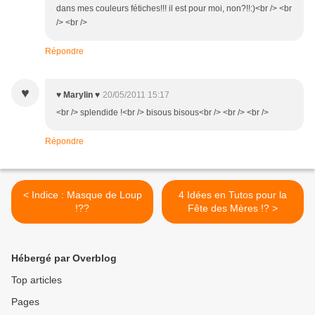
dans mes couleurs fétiches!!! il est pour moi, non?!!:)<br /> <br
/> <br />
Répondre
♥
♥ Marylin ♥
20/05/2011 15:17
<br /> splendide !<br /> bisous bisous<br /> <br /> <br />
Répondre
< Indice : Masque de Loup
4 Idées en Tutos pour la
!??
Fête des Mères !? >
Hébergé par Overblog
Top articles
Pages