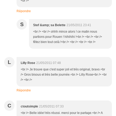
<br />
Répondre
S
Stef &amp; sa Belette
21/05/2011 23:41
<br /> <br /> ohhh mince alors ! ce matin nous
partions pour Rouen ! hihihihi !<br /> <br /> <br />
fêtez bien tout celà !<br /> <br /> <br /> <br />
L
Lilly Rose
21/05/2011 07:48
<br /> Je trouve que c'est super joli et très original, bravo.<br
/> Gros bisous et très belle journée.<br /> Lilly Rose<br /> <br
/> <br />
Répondre
C
ctoutsimple
21/05/2011 07:33
<br /> Belle idée! très réussi. merci pour le partage.<br /> A