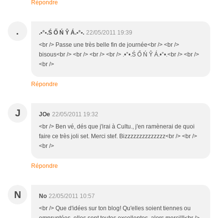
Répondre
.
.•°•.Ś Ő Ń Ŷ Á.•°•.
22/05/2011 19:39
<br /> Passe une très belle fin de journée<br /> <br />
bisous<br /> <br /> <br /> <br /> .•°•.Ś Ő Ń Ŷ Á.•°•.<br /> <br />
<br />
Répondre
J
JOe
22/05/2011 19:32
<br /> Ben vé, dés que j'irai à Cultu., j'en ramènerai de quoi
faire ce très joli set. Merci stef. Bizzzzzzzzzzzzzz<br /> <br />
<br />
Répondre
N
No
22/05/2011 10:57
<br /> Que d'idées sur ton blog! Qu'elles soient tiennes ou