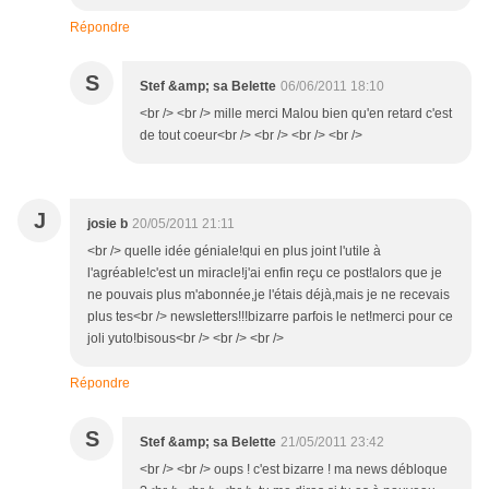
Répondre
S
Stef &amp; sa Belette
06/06/2011 18:10
<br /> <br /> mille merci Malou bien qu'en retard c'est
de tout coeur<br /> <br /> <br /> <br />
J
josie b
20/05/2011 21:11
<br /> quelle idée géniale!qui en plus joint l'utile à
l'agréable!c'est un miracle!j'ai enfin reçu ce post!alors que je
ne pouvais plus m'abonnée,je l'étais déjà,mais je ne recevais
plus tes<br /> newsletters!!!bizarre parfois le net!merci pour ce
joli yuto!bisous<br /> <br /> <br />
Répondre
S
Stef &amp; sa Belette
21/05/2011 23:42
<br /> <br /> oups ! c'est bizarre ! ma news débloque