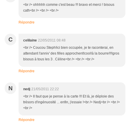
<br /> ohhhhh comme c'est beau !!! bravo et merci ! bisous
cath<br /> <br /> <br />
Répondre
C
celilaine
22/05/2011 08:48
<br /> Coucou Steph!ici bien occupée, je te raconterai, en
attendant l'anniv' des filles approchent!cool!à la bourre!!!!gros
bisous à tous les 3 . Céline<br /> <br /> <br />
Répondre
N
nedj
21/05/2011 22:22
<br /> Il faut que je pense à la carte !!! Et là, je déploie des
trésors d'ingénuosité ... enfin, j'essaie !<br /> Nedj<br /> <br />
<br />
Répondre