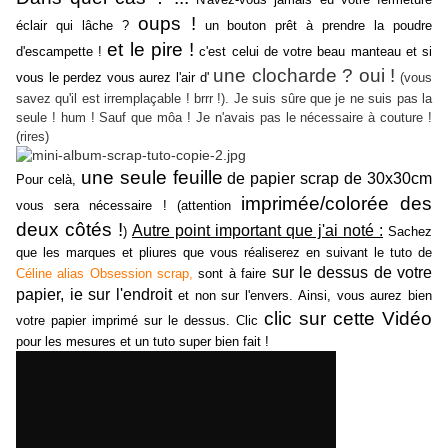
oups !
éclair qui lâche ?
un bouton prêt à prendre la poudre
et le pire !
d'escampette !
c'est celui de votre beau manteau et si
une clocharde ? oui !
vous le perdez vous aurez l'air d'
(vous
savez qu'il est irremplaçable ! brrr !). Je suis sûre que je ne suis pas la
seule ! hum ! Sauf que môa ! Je n'avais pas le nécessaire à couture !
(rires)
une seule feuille
de papier scrap de 30x30cm
Pour celà,
imprimée/colorée des
vous sera nécessaire ! (attention
deux côtés !
Autre point important que j'ai noté :
)
Sachez
que les marques et pliures que vous réaliserez en suivant le tuto de
sur le dessus de votre
Céline alias Obsession scrap,
sont à faire
papier, ie sur l'endroit
et non sur l'envers. Ainsi, vous aurez bien
clic sur cette Vidéo
votre papier imprimé sur le dessus. Clic
pour les mesures et un tuto super bien fait !