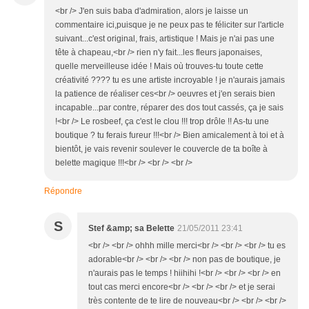
<br /> J'en suis baba d'admiration, alors je laisse un
commentaire ici,puisque je ne peux pas te féliciter sur l'article
suivant...c'est original, frais, artistique ! Mais je n'ai pas une
tête à chapeau,<br /> rien n'y fait...les fleurs japonaises,
quelle merveilleuse idée ! Mais où trouves-tu toute cette
créativité ???? tu es une artiste incroyable ! je n'aurais jamais
la patience de réaliser ces<br /> oeuvres et j'en serais bien
incapable...par contre, réparer des dos tout cassés, ça je sais
!<br /> Le rosbeef, ça c'est le clou !!! trop drôle !! As-tu une
boutique ? tu ferais fureur !!!<br /> Bien amicalement à toi et à
bientôt, je vais revenir soulever le couvercle de ta boîte à
belette magique !!!<br /> <br /> <br />
Répondre
S
Stef &amp; sa Belette
21/05/2011 23:41
<br /> <br /> ohhh mille merci<br /> <br /> <br /> tu es
adorable<br /> <br /> <br /> non pas de boutique, je
n'aurais pas le temps ! hiihihi !<br /> <br /> <br /> en
tout cas merci encore<br /> <br /> <br /> et je serai
très contente de te lire de nouveau<br /> <br /> <br />