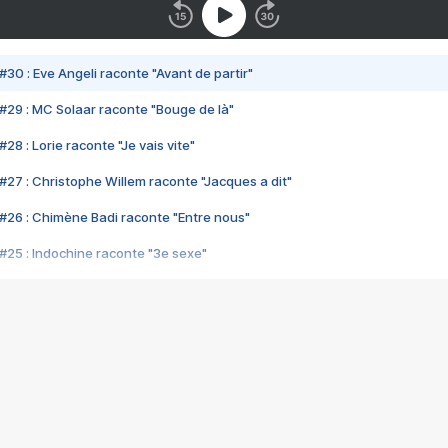
#30 : Eve Angeli raconte "Avant de partir"
#29 : MC Solaar raconte "Bouge de là"
28 : Lorie raconte "Je vais vite"
#27 : Christophe Willem raconte "Jacques a dit"
#26 : Chimène Badi raconte "Entre nous"
#25 : Indochine raconte "3e sexe"
#24 : Zaho raconte "C'est chelou"
#23 : Patrick Bruel raconte "Au café des délices"
#22 : Kyo raconte "Le chemin"
#21 : Nolwenn Leroy raconte "Cassé"
#20 : Patrick Hernandez raconte "Born to be alive"