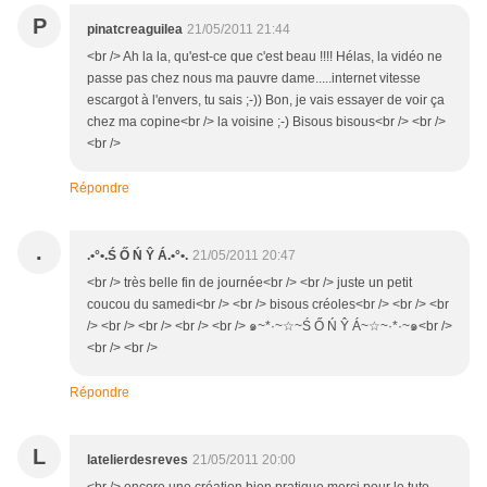
P
pinatcreaguilea
21/05/2011 21:44
<br /> Ah la la, qu'est-ce que c'est beau !!!! Hélas, la vidéo ne
passe pas chez nous ma pauvre dame.....internet vitesse
escargot à l'envers, tu sais ;-)) Bon, je vais essayer de voir ça
chez ma copine<br /> la voisine ;-) Bisous bisous<br /> <br />
<br />
Répondre
.
.•°•.Ś Ő Ń Ŷ Á.•°•.
21/05/2011 20:47
<br /> très belle fin de journée<br /> <br /> juste un petit
coucou du samedi<br /> <br /> bisous créoles<br /> <br /> <br
/> <br /> <br /> <br /> <br /> ๑~*·~☆~Ś Ő Ń Ŷ Á~☆~·*·~๑<br />
<br /> <br />
Répondre
L
latelierdesreves
21/05/2011 20:00