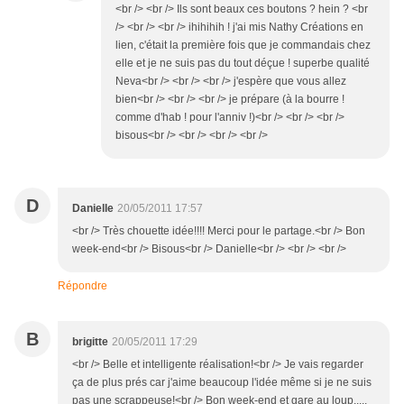
<br /> <br /> Ils sont beaux ces boutons ? hein ? <br
/> <br /> <br /> ihihihih ! j'ai mis Nathy Créations en
lien, c'était la première fois que je commandais chez
elle et je ne suis pas du tout déçue ! superbe qualité
Neva<br /> <br /> <br /> j'espère que vous allez
bien<br /> <br /> <br /> je prépare (à la bourre !
comme d'hab ! pour l'anniv !)<br /> <br /> <br />
bisous<br /> <br /> <br /> <br />
D
Danielle
20/05/2011 17:57
<br /> Très chouette idée!!!! Merci pour le partage.<br /> Bon
week-end<br /> Bisous<br /> Danielle<br /> <br /> <br />
Répondre
B
brigitte
20/05/2011 17:29
<br /> Belle et intelligente réalisation!<br /> Je vais regarder
ça de plus prés car j'aime beaucoup l'idée même si je ne suis
pas une scrappeuse!<br /> Bon week-end et gare au loup.....