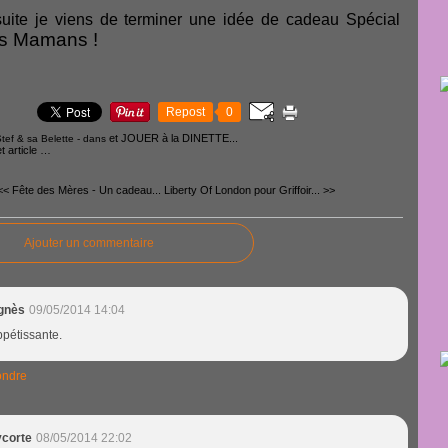
suite je viens de terminer une idée de cadeau Spécial
es Mamans !
Repost
0
et JOUER à la DINETTE...
tef & sa Belette
-
dans
 article
…
<< Fête des Mères - Un cadeau...
Liberty Of London pour Griffoir... >>
Ajouter un commentaire
gnès
09/05/2014 14:04
pétissante.
ndre
ycorte
08/05/2014 22:02