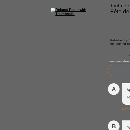
Tout de 
Fête d
Published by S
commenter cet
commentaires
A
A
Ap
Répo
B
b