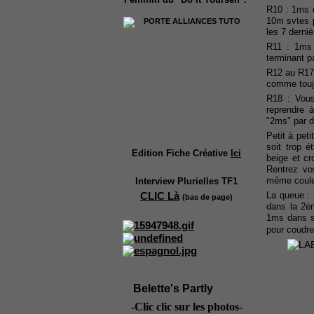
R10 : 1ms 
10m svtes 
les 7 derniè
R11 : 1ms
terminant p
R12 au R17 d
comme toujo
R18 : Vous
reprendre 
"2ms" par d
Petit à pet
soit trop é
Edition Fiche Créative
Ici
beige et cr
Rentrez vos
même couleu
Interview Plurielles TF1
La queue : 
CLIC Là
(bas de page)
dans la 2èm
1ms dans sv
pour coudre
Belette's Partly
-Clic clic sur les photos-