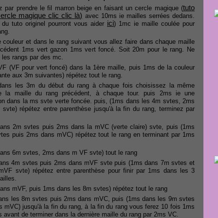
tuto
ar prendre le fil marron beige en faisant un cercle magique (
ercle magique clic clic là)
avec 10ms ie mailles serrées dedans.
ici
 du tuto originel pourront vous aider
) 1mc ie maille coulée pour
ang.
couleur et dans le rang suivant vous allez faire dans chaque maille
écédent 1ms vert gazon 1ms vert foncé. Soit 20m pour le rang. Ne
 les rangs par des mc.
F (VF pour vert foncé) dans la 1ère maille, puis 1ms de la couleur
nte aux 3m suivantes) répétez tout le rang.
ans les 3m du début du rang à chaque fois choisissez la même
e la maille du rang précédent, à chaque tour. puis 2ms ie une
n dans la ms svte verte foncée. puis, (1ms dans les 4m svtes, 2ms
vte) répétez entre parenthèse jusqu'à la fin du rang, terminez par
ans 2m svtes puis 2ms dans la mVC (verte claire) svte, puis (1ms
tes puis 2ms dans mVC) répétez tout le rang en terminant par 1ms
ans 6m svtes, 2ms dans m VF svte) tout le rang
ans 4m svtes puis 2ms dans mVF svte puis (1ms dans 7m svtes et
VF svte) répétez entre parenthèse pour finir par 1ms dans les 3
illes.
ans mVF, puis 1ms dans les 8m svtes) répétez tout le rang
ans les 8m svtes puis 2ms dans mVC, puis (1ms dans les 9m svtes
 mVC) jusqu'à la fin du rang, à la fin du rang vous ferez 10 fois 1ms
is avant de terminer dans la dernière maille du rang par 2ms VC.