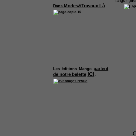
rangs ! (rire
Là
Modes&Travaux
Dans
parlent
Les
éditions Mango
ICI
.
de notre belette
C