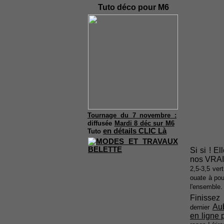
Tuto déco pour M6
Tournage du 7 novembre :
diffusée
Mardi 8 déc sur M6
en détails CLIC Là
Tuto
Si si ! E
nos VRAIS
2,5-3,5 ver
ouate à pou
l'ensemble
Finissez 
Au
dernier
en ligne p