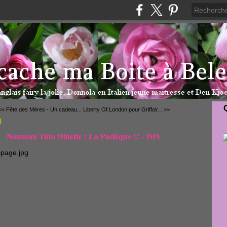
<< Fête des Mères - Un cadeau...
Liberty Of London pour Griffoir... >>
4
Nouveau Tuto Dinette : La Pastèque !? - DIY