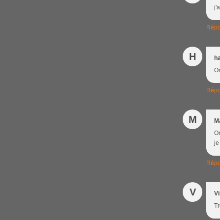
j'
Répo
H
ha
Or
Répo
M
M
On
je
Répo
V
V
Tr