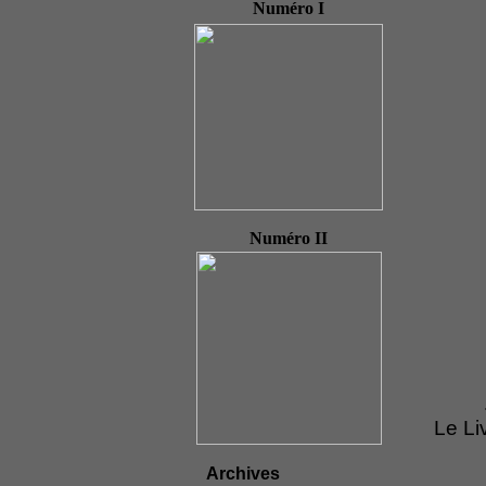
Numéro I
Numéro II
Le Li
Archives