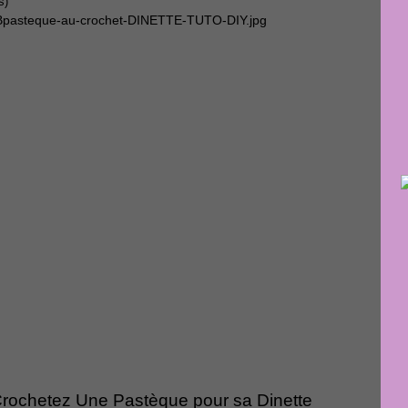
s)
rochetez Une Pastèque pour sa Dinette