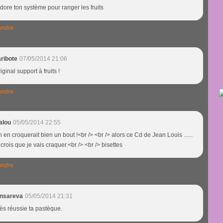
adore ton système pour ranger les fruits
ndre
ribote
07/05/2014 21:06
iginal support à fruits !
ndre
alou
05/05/2014 22:55
 en croquerait bien un bout !<br /> <br /> alors ce Cd de Jean Louis ......
 crois que je vais craquer.<br /> <br /> bisettes
ndre
insareva
05/05/2014 21:31
ès réussie ta pastèque.