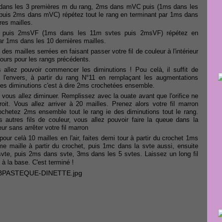
dans les 3 premières m du rang, 2ms dans mVC puis (1ms dans les
puis 2ms dans mVC) répétez tout le rang en terminant par 1ms dans
res mailles.
 puis 2msVF (1ms dans les 11m svtes puis 2msVF) répétez en
ar 1ms dans les 10 dernières mailles.
es mailles serrées en faisant passer votre fil de couleur à l'intérieur
urs pour les rangs précédents.
 allez pouvoir commencer les diminutions ! Pou celà, il suffit de
à l'envers, à partir du rang N°11 en remplaçant les augmentations
es diminutions c'est à dire 2ms crochetées ensemble.
it vous allez diminuer. Remplissez avec la ouate avant que l'orifice ne
troit. Vous allez arriver à 20 mailles. Prenez alors votre fil marron
ochetez 2ms ensemble tout le rang ie des diminutions tout le rang.
 autres fils de couleur, vous allez pouvoir faire la queue dans la
r sans arrêter votre fil marron
pour celà 10 mailles en l'air, faites demi tour à partir du crochet 1ms
e maille à partir du crochet, puis 1mc dans la svte aussi, ensuite
te, puis 2ms dans svte, 3ms dans les 5 svtes. Laissez un long fil
 à la base. C'est terminé !