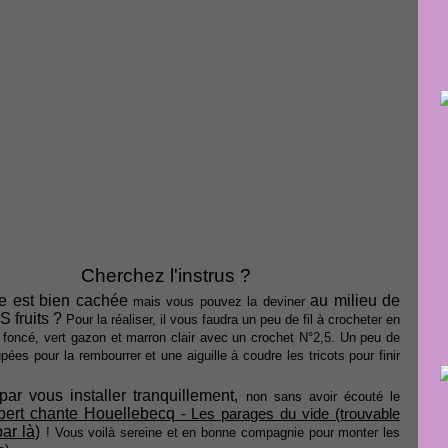
Cherchez l'instrus ?
lle est bien cachée
au milieu de
mais vous pouvez la deviner
 fruits ?
Pour la réaliser, il vous faudra un peu de fil à crocheter en
t foncé, vert gazon et marron clair avec un crochet N°2,5. Un peu de
pées pour la rembourrer et une aiguille à coudre les tricots pour finir
.
par vous installer tranquillement,
non sans avoir écouté le
bert chante Houellebecq
- Les parages du vide (trouvable
ar là)
! Vous voilà sereine et en bonne compagnie pour monter les