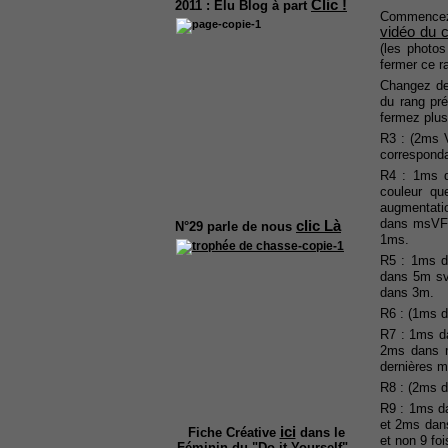
Clic !
2011 :
Elu Blog à part
Commencez p
vidéo du c
(les photos
fermer ce r
Changez de 
du rang pr
fermez plus
R3 : (2ms V
corresponda
R4 : 1ms d
couleur qu
augmentatio
dans msVF s
clic Là
N°29
parle de nous
1ms.
R5 : 1ms d
dans 5m sv
dans 3m.
R6 : (1ms d
R7 : 1ms d
2ms dans m
dernières ma
R8 : (2ms d
R9 : 1ms d
et 2ms dans
ici
Fiche Créative
dans le
et non 9 fo
Féminin du "Do it Yourself".