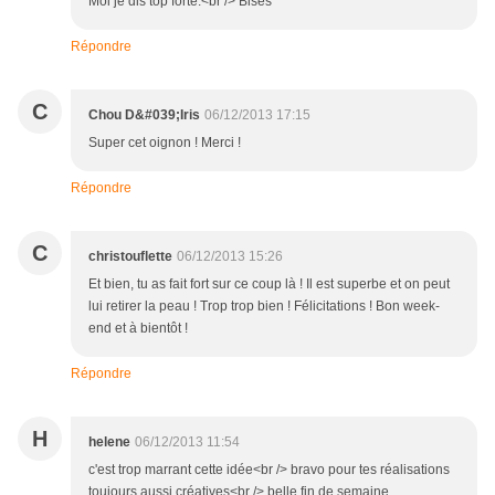
Moi je dis top forte.<br /> Bises
Répondre
C
Chou D&#039;Iris
06/12/2013 17:15
Super cet oignon ! Merci !
Répondre
C
christouflette
06/12/2013 15:26
Et bien, tu as fait fort sur ce coup là ! Il est superbe et on peut
lui retirer la peau ! Trop trop bien ! Félicitations ! Bon week-
end et à bientôt !
Répondre
H
helene
06/12/2013 11:54
c'est trop marrant cette idée<br /> bravo pour tes réalisations
toujours aussi créatives<br /> belle fin de semaine