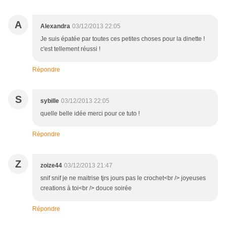
A
Alexandra
03/12/2013 22:05
Je suis épatée par toutes ces petites choses pour la dinette !
c'est tellement réussi !
Répondre
S
sybille
03/12/2013 22:05
quelle belle idée merci pour ce tuto !
Répondre
Z
zoize44
03/12/2013 21:47
snif snif je ne maitrise tjrs jours pas le crochet<br /> joyeuses
creations à toi<br /> douce soirée
Répondre