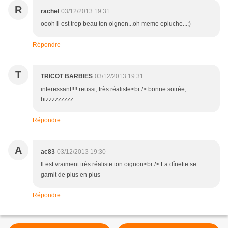
R
rachel
03/12/2013 19:31
oooh il est trop beau ton oignon...oh meme epluche...;)
Répondre
T
TRICOT BARBIES
03/12/2013 19:31
interessant!!!! reussi, très réaliste<br /> bonne soirée,
bizzzzzzzzz
Répondre
A
ac83
03/12/2013 19:30
Il est vraiment très réaliste ton oignon<br /> La dînette se
garnit de plus en plus
Répondre