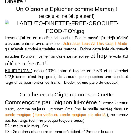
Dinette !
Un Oignon à Eplucher comme Maman !
(et celui-ci ne fait pleurer !)
Lorsque j'ai vu ce modèle j'ai fondu ! Par le passé, j'ai déjà réalisé
plusieurs patrons avec plaisir de
Julia alias Look At This Crap I Made
,
qui m'avait autorisé à traduire ses patrons. J'adore cette idée de pouvoir
et hop
au
éplucher l'oignon ! Le temps d'une petite soirée
le voilà
!
côté de la tête d'aïl
Fournitures :
coton 100% coton à tricoter en 2,5/3 et un crochet
N°2,5 (sinon c'est trop gros), de la ouate pour poupées une aiguille à
large chas pour rentrer les fils et "broder" et une paire de ciseaux.
Crocheter un Oignon pour sa Dinette
Commençons par l'oignon lui-même :
prenez le coton
blanc, comme toujours ! montez 6ms (ms ie maille serrée) dans un
cercle magique ( tuto vidéo du cercle magique clic clic là
), ne fermez
pas les rangs (comme presque toujours aussi)
R2 : ms tout le rang - 6m
R3 : 2ms dans chaque m du rang précédent - 12m pour le rang