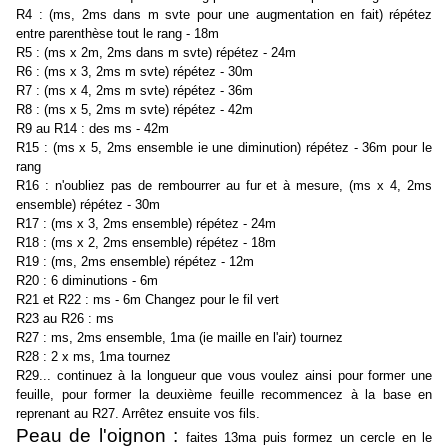
R4 : (ms, 2ms dans m svte pour une augmentation en fait) répétez
entre parenthèse tout le rang - 18m
R5 : (ms x 2m, 2ms dans m svte) répétez - 24m
R6 : (ms x 3, 2ms m svte) répétez - 30m
R7 : (ms x 4, 2ms m svte) répétez - 36m
R8 : (ms x 5, 2ms m svte) répétez - 42m
R9 au R14 : des ms - 42m
R15 : (ms x 5, 2ms ensemble ie une diminution) répétez - 36m pour le
rang
R16 : n'oubliez pas de rembourrer au fur et à mesure, (ms x 4, 2ms
ensemble) répétez - 30m
R17 : (ms x 3, 2ms ensemble) répétez - 24m
R18 : (ms x 2, 2ms ensemble) répétez - 18m
R19 : (ms, 2ms ensemble) répétez - 12m
R20 : 6 diminutions - 6m
R21 et R22 : ms - 6m Changez pour le fil vert
R23 au R26 : ms
R27 : ms, 2ms ensemble, 1ma (ie maille en l'air) tournez
R28 : 2 x ms, 1ma tournez
R29... continuez à la longueur que vous voulez ainsi pour former une
feuille, pour former la deuxième feuille recommencez à la base en
reprenant au R27. Arrêtez ensuite vos fils.
Peau de l'oignon :
faites 13ma puis formez un cercle en le