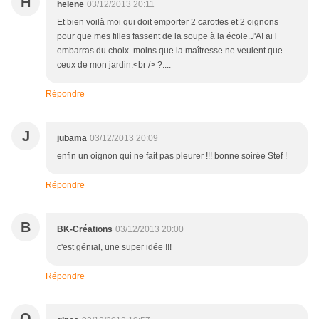
H
helene
03/12/2013 20:11
Et bien voilà moi qui doit emporter 2 carottes et 2 oignons
pour que mes filles fassent de la soupe à la école.J'AI ai l
embarras du choix. moins que la maîtresse ne veulent que
ceux de mon jardin.<br /> ?....
Répondre
J
jubama
03/12/2013 20:09
enfin un oignon qui ne fait pas pleurer !!! bonne soirée Stef !
Répondre
B
BK-Créations
03/12/2013 20:00
c'est génial, une super idée !!!
Répondre
Q