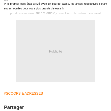
(* le premier colis était arrivé avec un peu de casse, les anses respectives s'étant
entrechoquées pour notre plus grande tristesse !)
sur cet article
- pas de commentaire
je vous laisse aller admirer son travail -
Publicité
#SCOOPS & ADRESSES
Partager