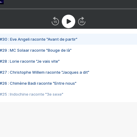
#30 : Eve Angeli raconte "Avant de partir"
#29 : MC Solaar raconte "Bouge de là"
28 : Lorie raconte "Je vais vite"
#27 : Christophe Willem raconte "Jacques a dit"
#26 : Chimène Badi raconte "Entre nous"
#25 : Indochine raconte "3e sexe"
#24 : Zaho raconte "C'est chelou"
#23 : Patrick Bruel raconte "Au café des délices"
#22 : Kyo raconte "Le chemin"