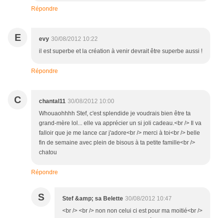
Répondre
E
evy
30/08/2012 10:22
il est superbe et la création à venir devrait être superbe aussi !
Répondre
C
chantal11
30/08/2012 10:00
Whouaohhhh Stef, c'est splendide je voudrais bien être ta
grand-mère lol... elle va apprécier un si joli cadeau.<br /> Il va
falloir que je me lance car j'adore<br /> merci à toi<br /> belle
fin de semaine avec plein de bisous à ta petite famille<br />
chatou
Répondre
S
Stef &amp; sa Belette
30/08/2012 10:47
<br /> <br /> non non celui ci est pour ma moitié<br />