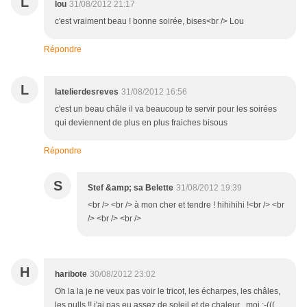
L
lou
31/08/2012 21:17
c'est vraiment beau ! bonne soirée, bises<br /> Lou
Répondre
L
latelierdesreves
31/08/2012 16:56
c'est un beau châle il va beaucoup te servir pour les soirées
qui deviennent de plus en plus fraiches bisous
Répondre
S
Stef &amp; sa Belette
31/08/2012 19:39
<br /> <br /> à mon cher et tendre ! hihihihi !<br /> <br
/> <br /> <br />
H
haribote
30/08/2012 23:02
Oh la la je ne veux pas voir le tricot, les écharpes, les châles,
les pulls !! j'ai pas eu assez de soleil et de chaleur , moi :-(((