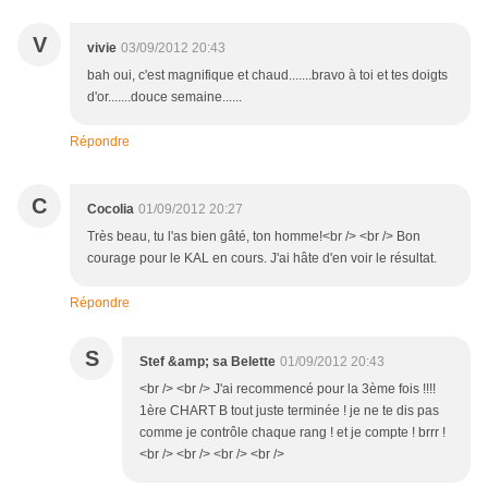
V
vivie
03/09/2012 20:43
bah oui, c'est magnifique et chaud.......bravo à toi et tes doigts
d'or.......douce semaine......
Répondre
C
Cocolia
01/09/2012 20:27
Très beau, tu l'as bien gâté, ton homme!<br /> <br /> Bon
courage pour le KAL en cours. J'ai hâte d'en voir le résultat.
Répondre
S
Stef &amp; sa Belette
01/09/2012 20:43
<br /> <br /> J'ai recommencé pour la 3ème fois !!!!
1ère CHART B tout juste terminée ! je ne te dis pas
comme je contrôle chaque rang ! et je compte ! brrr !
<br /> <br /> <br /> <br />