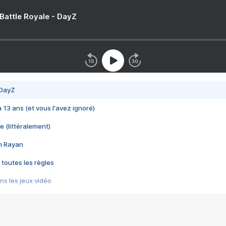
 Battle Royale - DayZ
 DayZ
 a 13 ans (et vous l'avez ignoré)
e (littéralement)
im Rayan
 toutes les règles
s les jeux vidéo
us choquant de Rockstar ? - Le scandale BULLY
e plus moche de Steam