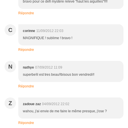
bravo pour ce défi mystère relevé "haut les aiguilles"!!!!
Répondre
C
corinne
11/09/2012 22:03
MAGNIFIQUE ! sublime ! bravo !
Répondre
N
nathye
07/09/2012 11:09
superbe!il est tres beau!!bisous bon vendredi!!
Répondre
Z
zadoue zaz
04/09/2012 22:02
wahou, j'ai envie de me faire le même presque, j'ose ?
Répondre