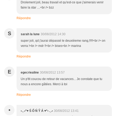
Drolement joli, beau travail et qu'est-ce que j'aimerais venir
faire la star ....<br /> bzz
Répondre
S
sarah la lune
30/08/2012 14:30
super joli, qd j'aurai dépassé le deuxièeme rang,!!!!!<br /> on
verra !<br /> mdr !!<br /> bises<br /> marina
Répondre
E
egecriealine
30/08/2012 13:57
Un p'tit coucou de retour de vacances... Je constate que tu
nous a encore gâtées. Merci à toi
Répondre
•
•.¸.•*♥ Ś Ő Ń Ŷ Á ♥*• .¸.•
30/08/2012 13:41