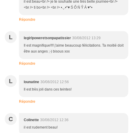
il est beau<br /> je te souhaite une très belle journée<br />
<br /> ti bo<br /> <br /> •.¸.•*♥ Ś Ő Ń Ŷ Á ♥*•
Répondre
L
legirlpoweretsonpapatissier
30/08/2012 13:29
Il est magnifique!!!! j'aime beaucoup félicitations. Ta moitié doit
être aux anges ;-) bisous xxx
Répondre
L
lounatine
30/08/2012 12:56
Il est très joli dans ces teintes!
Répondre
C
Colinette
30/08/2012 12:36
il est rudement beau!