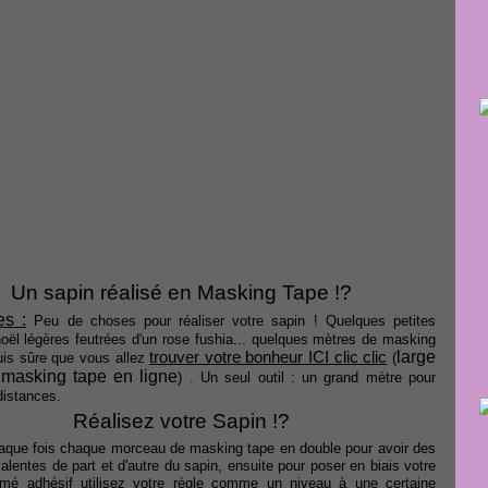
Un sapin réalisé en Masking Tape !?
es :
Peu de choses pour réaliser votre sapin ! Quelques petites
oël légères feutrées d'un rose fushia... quelques mètres de masking
large
trouver votre bonheur ICI clic clic
uis sûre que vous allez
(
 masking tape en ligne
) . Un seul outil : un grand mètre pour
 distances.
Réalisez votre Sapin !?
aque fois chaque morceau de masking tape en double pour avoir des
valentes de part et d'autre du sapin, ensuite pour poser en biais votre
imé adhésif utilisez votre règle comme un niveau à une certaine