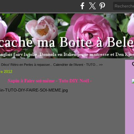
 Déco' Rétro en Perles à repasser...
Calendrier de l'Avent - TUTO... >>
e 2012
Sapin à Faire soi-même - Tuto DIY Noël -