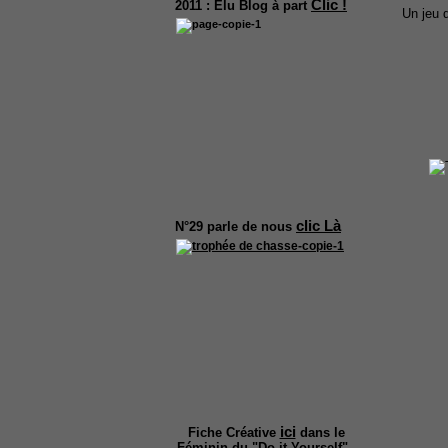
Clic !
2011 :
Elu Blog à part
Un jeu 
clic Là
N°29
parle de nous
ici
Fiche Créative
dans le
Féminin du "Do it Yourself".