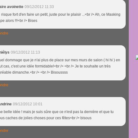
aire avoinette
09/12/2012 11:33
 risque fort d'en faire un petit, juste pour le plaisir ...<br /> Ah, ce Masking
pe alors !!!<br /> Bises
ndre
niélys
09/12/2012 11:13
el dommage que je n'ai plus de place sur mes murs de salon ( hi hi ) en
ut cas, c'est une idée formidable!<br /> <br /> Je te souhaite un très
réable dimanche.<br /> <br /> Bisoussss
ndre
andrine
09/12/2012 10:01
e belle idée ! mais je suis sûre que ce n'est pas la dernière et que tu
us caches de jolies choses pour ces fêtes<br /> bisous
ndre