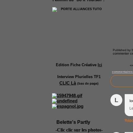
Published by S
commenter cet
Edition Fiche Créative
Ici
<<
commentaires
Interview Plurielles TF1
CLIC Là
(bas de page)
L
lo
Le
Répo
Belette's Partly
-Clic clic sur les photos-