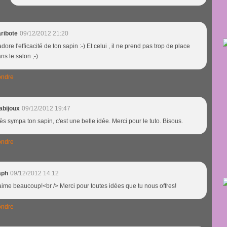
ribote
09/12/2012 21:20
adore l'efficacité de ton sapin :-) Et celui , il ne prend pas trop de place
ns le salon ;-)
ndre
abijoux
09/12/2012 19:47
ès sympa ton sapin, c'est une belle idée. Merci pour le tuto. Bisous.
ndre
aph
09/12/2012 14:12
aime beaucoup!<br /> Merci pour toutes idées que tu nous offres!
ndre