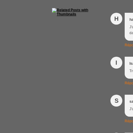
H
ha
J'
da
Répo
I
Is
Tr
Répo
S
s
J'
Répo