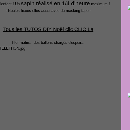
sapin réalisé en 1/4 d'heure
d'enfant ! Un
maximum !
- Boules fixées elles aussi avec du masking tape -
Tous les TUTOS DIY Noël clic CLIC Là
Hier matin... des ballons chargés d'espoir...