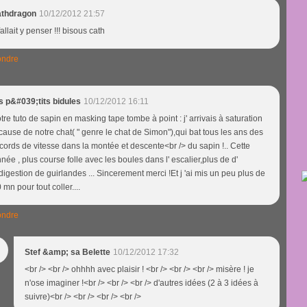
athdragon
10/12/2012 21:57
 fallait y penser !!! bisous cath
ndre
s p&#039;tits bidules
10/12/2012 16:11
tre tuto de sapin en masking tape tombe à point : j' arrivais à saturation
cause de notre chat( " genre le chat de Simon"),qui bat tous les ans des
cords de vitesse dans la montée et descente<br /> du sapin !.. Cette
née , plus course folle avec les boules dans l' escalier,plus de d'
digestion de guirlandes ... Sincerement merci !Et j 'ai mis un peu plus de
 mn pour tout coller....
ndre
Stef &amp; sa Belette
10/12/2012 17:32
<br /> <br /> ohhhh avec plaisir ! <br /> <br /> <br /> misère ! je
n'ose imaginer !<br /> <br /> <br /> d'autres idées (2 à 3 idées à
suivre)<br /> <br /> <br /> <br />