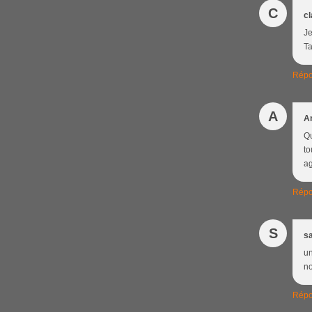
C
cl
Je
Ta
Répo
A
A
Qu
to
ag
Répo
S
s
un
no
Répo