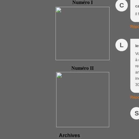
Numéro I
C
c
il
Répo
L
le
Vo
à 
re
Numéro II
an
in
30
Répo
S
Archives