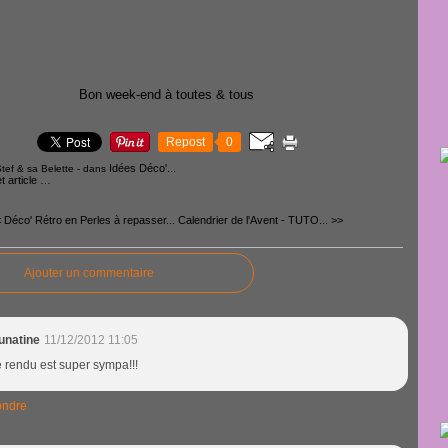
Bon week-end à toutes & tous
Repost
0
Idées Déco'...
tef & sa Belette
-
dans
 article
…
 Déco' Rétro en Perles à repasser...
Calendrier de l'Avent - TUTO... >>
Ajouter un commentaire
unatine
11/12/2012 11:05
 rendu est super sympa!!!
ndre