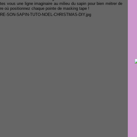
ites vous une ligne imaginaire au milieu du sapin pour bien métrer de
utre où positionnez chaque pointe de masking tape !