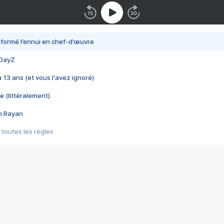
nsformé l’ennui en chef-d’œuvre
 DayZ
 a 13 ans (et vous l'avez ignoré)
e (littéralement)
im Rayan
 toutes les règles
s les jeux vidéo
us choquant de Rockstar ? - Le scandale BULLY
e plus moche de Steam
du RÊVE tourne au CAUCHEMAR
pendant 8 heures