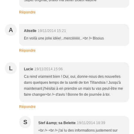
Super original, bravo ma belle! Bises Nadine
Répondre
A
Aliselle
19/11/2014 15:21
En voilà une jolie idée!...merciiiiiiiii...<br /> Bisous
Répondre
L
Lucie
19/11/2014 15:06
Ca rend vraiment bien ! Oui, oui, donne-nous des nouvelles
dans quelques temps de la santé de ton Tillandsia ! Jusqu'à
maintenant j'hésitai à en prendre un mais tu vas peut-être me
faire changer<br /> d'avis ! Bonne fin de journée à toi.
Répondre
S
Stef &amp; sa Belette
19/11/2014 18:39
<br /> <br /> j'ai lu des informations justement sur