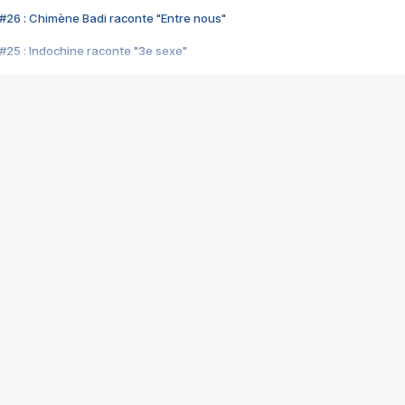
#26 : Chimène Badi raconte "Entre nous"
#25 : Indochine raconte "3e sexe"
#24 : Zaho raconte "C'est chelou"
#23 : Patrick Bruel raconte "Au café des délices"
#22 : Kyo raconte "Le chemin"
#21 : Nolwenn Leroy raconte "Cassé"
#20 : Patrick Hernandez raconte "Born to be alive"
#19 : Lorie raconte "Près de moi"
#18 : Michael Jones raconte "A nos actes manqués" (avec Jean-Jacque
#17 : Khaled raconte "Aïcha"
#16 : Corneille raconte "Parce qu'on vient de loin"
#15 : Indochine raconte "L'aventurier"