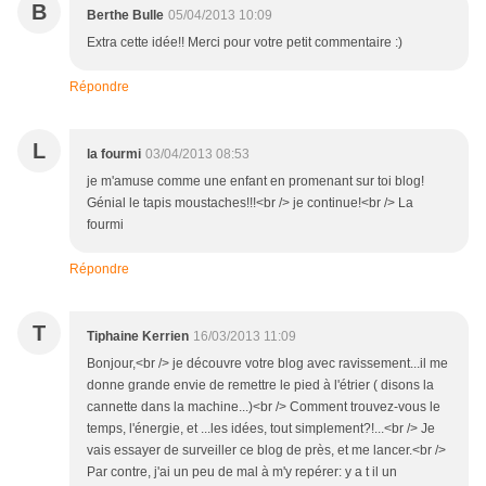
B
Berthe Bulle
05/04/2013 10:09
Extra cette idée!! Merci pour votre petit commentaire :)
Répondre
L
la fourmi
03/04/2013 08:53
je m'amuse comme une enfant en promenant sur toi blog!
Génial le tapis moustaches!!!<br /> je continue!<br /> La
fourmi
Répondre
T
Tiphaine Kerrien
16/03/2013 11:09
Bonjour,<br /> je découvre votre blog avec ravissement...il me
donne grande envie de remettre le pied à l'étrier ( disons la
cannette dans la machine...)<br /> Comment trouvez-vous le
temps, l'énergie, et ...les idées, tout simplement?!...<br /> Je
vais essayer de surveiller ce blog de près, et me lancer.<br />
Par contre, j'ai un peu de mal à m'y repérer: y a t il un