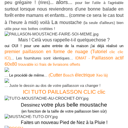
alors...
peu grégaire ! (rires)...
pour lier l'utile à l'agréable
surtout lorsque nous reviendrons d'une bonne balade en
forêt entre mamans et enfants... (comme ce sera le cas tout
La
à l'heure à midi) voilà
moustache
(la seule d'ailleurs) bien
utile pour nos bottes crottées !
Mais ! Celà vous rappelle-t-il quelquechose ?
oui OUI ! pour une autre entrée de la maison j'ai déjà réalisé un
premier paillasson en forme de nuage (Tutoriel
clic clic
Paillasson actif
ICI)
...
Les fournitures sont identiques...
IDMAT -
60x80
trouvable ici frais de livraisons offerts
Cutter
électrique
...
Le procédé de même.
..
(
Bosch
Xeo là)
... Juste le dessin au dos de votre paillasson va changer !
ICI TUTO PAILLASSON CLIC clic
votre plus belle moustache
Dessinez
(en fonction de la taille de votre paillasson bien sûr)
Faites un nouveau Pied de Nez à la Pluie !