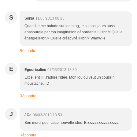
S
Sonja
11/03/2013 08:25
Quand je me balade sur ton blog, je suis toujours aussi
abasourdie par ton imagination débordante!!!!!<br /> Quelle
énergie!!!<br /> Quelle créativité!!!<br /> WaoW:-)
Répondre
E
Egecriealine
07/03/2013 18:30
Excellent !!!! J'adore l'idée. Mon loulou veut un coussin
moustache.. ;D
Répondre
J
JOe
06/03/2013 13:53
Ben merci pour cette nouvelle idée. Bizzzzzzzzzzzzzzzzz
Répondre