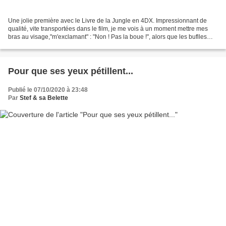
Une jolie première avec le Livre de la Jungle en 4DX. Impressionnant de
qualité, vite transportées dans le film, je me vois à un moment mettre mes
bras au visage,"m'exclamant" : "Non ! Pas la boue !", alors que les buflles
tapaient de leurs sabots au...
Pour que ses yeux pétillent...
Publié le 07/10/2020 à 23:48
Par
Stef & sa Belette