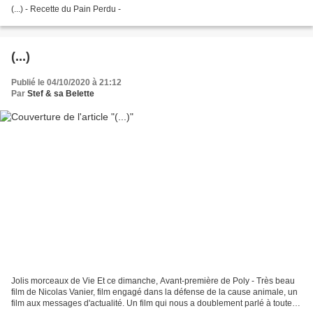
(...) - Recette du Pain Perdu -
(...)
Publié le 04/10/2020 à 21:12
Par
Stef & sa Belette
Jolis morceaux de Vie Et ce dimanche, Avant-première de Poly - Très beau
film de Nicolas Vanier, film engagé dans la défense de la cause animale, un
film aux messages d'actualité. Un film qui nous a doublement parlé à toutes