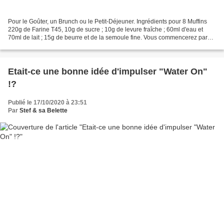
Pour le Goûter, un Brunch ou le Petit-Déjeuner. Ingrédients pour 8 Muffins
220g de Farine T45, 10g de sucre ; 10g de levure fraîche ; 60ml d'eau et
70ml de lait ; 15g de beurre et de la semoule fine. Vous commencerez par
émietter votre levure fraîche...
Etait-ce une bonne idée d'impulser "Water On"
!?
Publié le 17/10/2020 à 23:51
Par
Stef & sa Belette