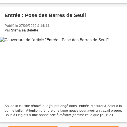
les deux, un film positif...
Entrée : Pose des Barres de Seuil
Publié le 27/09/2020 à 14:44
Par
Stef & sa Belette
Sol de la cuisine rénové que j'ai prolongé dans l'entrée. Mesurer & Scier à la
bonne taille... Attention prendre une lame neuve pour avoir un travail propre.
Boite à Onglets & une bonne scie à métaux (comme celle que j'ai, clic CLIC)
Même Niveau ou Dénivelé......