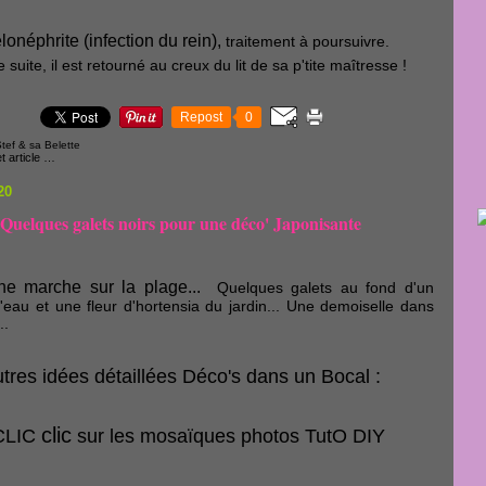
lonéphrite (infection du rein),
traitement à poursuivre.
 suite, il est retourné au creux du lit de sa p'tite maîtresse !
Repost
0
tef & sa Belette
 article
…
20
Quelques galets noirs pour une déco' Japonisante
e marche sur la plage...
Quelques galets au fond d'un
l'eau et une fleur d'hortensia du jardin... Une demoiselle dans
..
tres idées détaillées Déco's dans un Bocal :
clic
LIC
sur les mosaïques photos TutO DIY