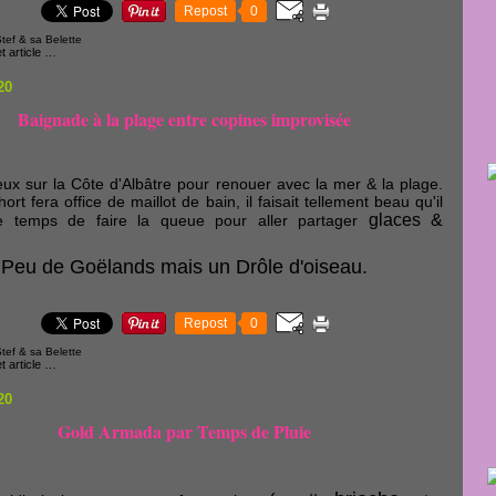
Repost
0
tef & sa Belette
 article
…
20
Baignade à la plage entre copines improvisée
ieux sur la Côte d'Albâtre pour renouer avec la mer & la plage.
rt fera office de maillot de bain, il faisait tellement beau qu'il
glaces &
e temps de faire la queue pour aller partager
Peu de Goëlands mais un Drôle d'oiseau.
Repost
0
tef & sa Belette
 article
…
20
Gold Armada par Temps de Pluie