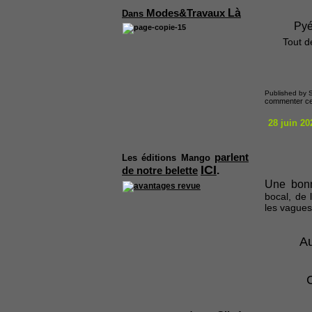
Là
Modes&Travaux
Dans
Pyé
Tout de
Published by S
commenter cet
28 juin 20
parlent
Les
éditions Mango
ICI
.
de notre belette
Une bonn
bocal, de 
les vagues
Au
C