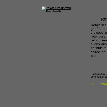
Ret
Réminisce
général da
croisées à
retentiss
retour leu
avons auss
patibulair
soirée de 
Vie.
Published by S
commenter cet
7 juin 202