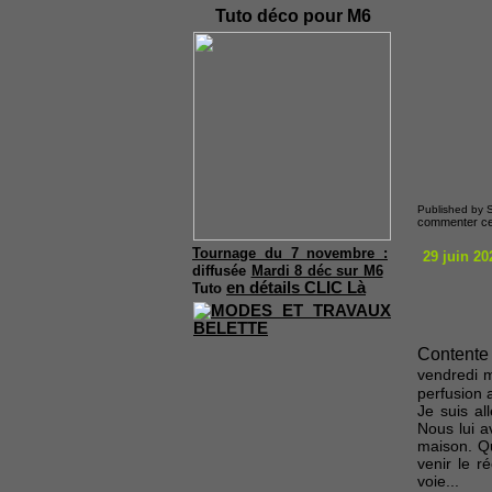
Tuto déco pour M6
Published by S
commenter cet
Tournage du 7 novembre :
29 juin 20
diffusée
Mardi 8 déc sur M6
en détails CLIC Là
Tuto
Contente 
vendredi m
perfusion 
Je suis al
Nous lui a
maison. Qu
venir le r
voie...