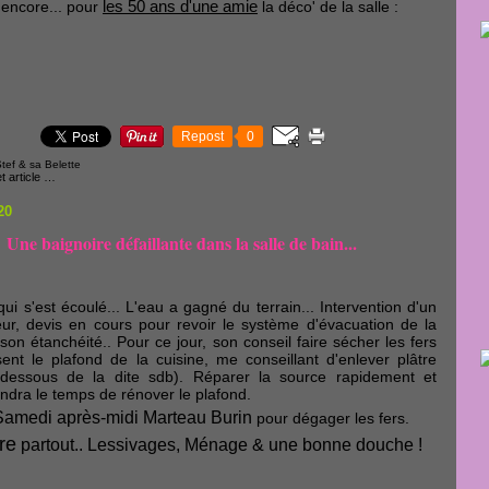
les 50 ans d'une amie
 encore... pour
la déco' de la salle :
Repost
0
tef & sa Belette
 article
…
20
Une baignoire défaillante dans la salle de bain...
ui s'est écoulé... L'eau a gagné du terrain... Intervention d'un
ur, devis en cours pour revoir le système d'évacuation de la
 son étanchéité.. Pour ce jour, son conseil faire sécher les fers
sent le plafond de la cuisine, me conseillant d'enlever plâtre
 dessous de la dite sdb). Réparer la source rapidement et
endra le temps de rénover le plafond.
amedi après-midi Marteau Burin
pour dégager les fers.
re
partout.. Lessivages, Ménage & une bonne douche !