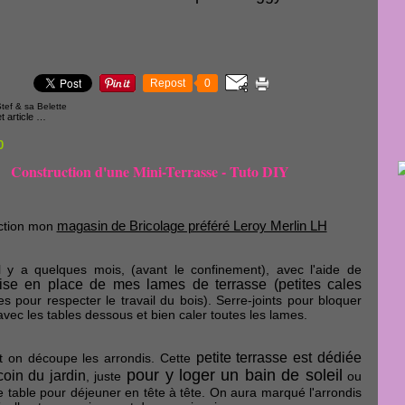
Repost
0
tef & sa Belette
 article
…
0
Construction d'une Mini-Terrasse - Tuto DIY
magasin de Bricolage préféré Leroy Merlin LH
ction mon
l y a quelques mois, (avant le confinement), avec l'aide de
ise en place de mes lames de terrasse (petites cales
es pour respecter le travail du bois). Serre-joints pour bloquer
avec les tables dessous et bien caler toutes les lames.
petite terrasse est dédiée
t on découpe les arrondis. Cette
pour y loger un bain de soleil
oin du jardin
, juste
ou
 table pour déjeuner en tête à tête. On aura marqué l'arrondis