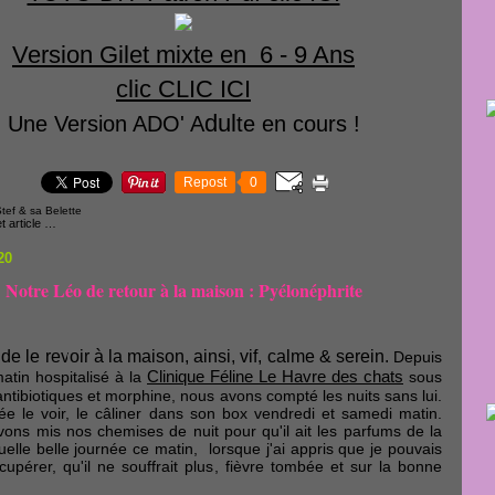
Version Gilet mixte en 6 - 9 Ans
clic CLIC ICI
dul
Une Version ADO' A
te en cours !
Repost
0
tef & sa Belette
 article
…
20
Notre Léo de retour à la maison : Pyélonéphrite
de le revoir à la maison, ainsi, vif, calme & serein.
Depuis
Clinique Féline Le Havre des chats
atin hospitalisé à la
sous
antibiotiques et morp
h
ine, nous avons compté les nuits sans lui.
lée le voir, le câliner dans son box vendredi et samedi matin.
vons mis nos c
h
emises de nuit pour qu'il ait les parfums de la
elle belle journée ce matin, lorsque j'ai appris que je pouvais
écupérer, qu'il ne souffrait plus, fièvre tombée et sur la bonne