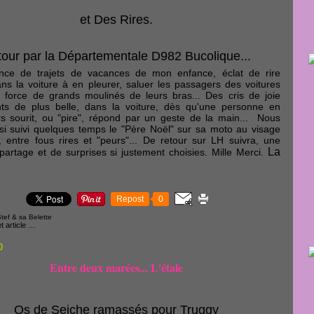
et Des Rires.
our par la Départementale D982 Bucolique...
nce de trajets de vacances de mon enfance, éclat de rire
ns la voiture à en pleurer, saluer les passagers des voitures
 force de grands moulinés de leurs bras... Des cris de joie
ants de plus belle, dans la voiture, dès qu'une personne en
rs sourit, ou "pire", répond par un geste de la main... Nous
i suivi quelques temps le "Père Noël" sur sa moto au visage
e, entre fous rires et "peurs"... De retour sur LH suivra, une
La
partage et de surprises si justement choisies. Mille Merci.
Repost
0
tef & sa Belette
 article
…
0
Entre deux marées... L'étale
Os de Seiche ramassés pour Truggy