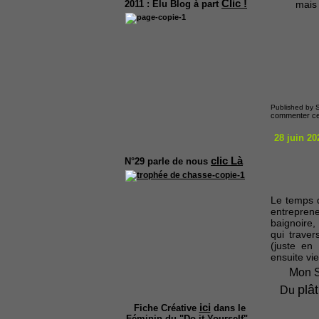
Clic !
mais
2011 :
Elu Blog à part
Published by S
commenter cet
28 juin 20
clic Là
N°29
parle de nous
Le temps q
entreprene
baignoire,
qui traver
(juste en
ensuite vi
Mon S
plât
Du
ici
Fiche Créative
dans le
Féminin du "Do it Yourself".