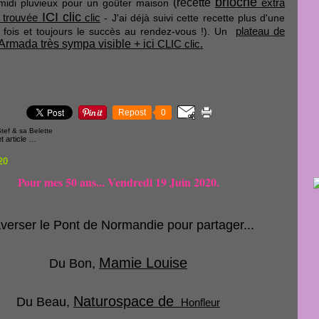
brioche
(recette
extra
midi pluvieux pour un goûter maison
ICI clic
 trouvée
clic
- J'ai déjà suivi cette recette plus d'une
plateau de
 fois et toujours le succès au rendez-vous !). Un
Armada très sympa visible + ici
CLIC clic.
Repost
0
tef & sa Belette
 article
…
20
Pour mes 50 ans... Vendredi 19 Juin 2020.
verser le Pont de Normandie pour partager...
Mamie Louise
Du Bon,
Naturospace de
Du Beau,
Honfleur