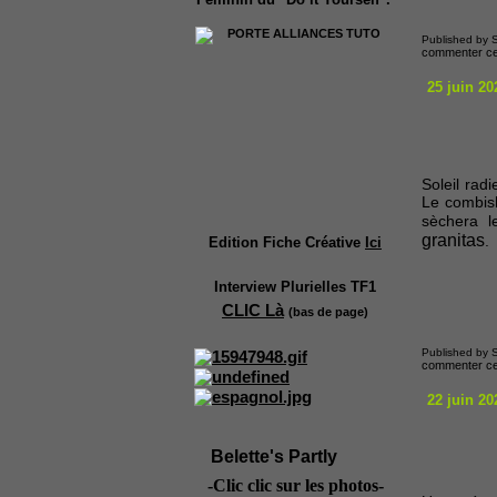
Published by S
commenter cet
25 juin 20
Soleil rad
Le combisho
sèchera l
granitas
.
Edition Fiche Créative
Ici
Interview Plurielles TF1
CLIC Là
(bas de page)
Published by S
commenter cet
22 juin 20
Belette's Partly
-Clic clic sur les photos-