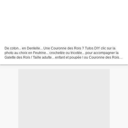
De coton... en Dentelle... Une Couronne des Rois ? Tutos DIY clic sur la
photo au choix en Feutrine... crochetée ou tricotée... pour accompagner la
Galette des Rois ! Taille adulte... enfant et poupée ! ou Couronne des Rois
Ajustable !? Couronnes & leurs...