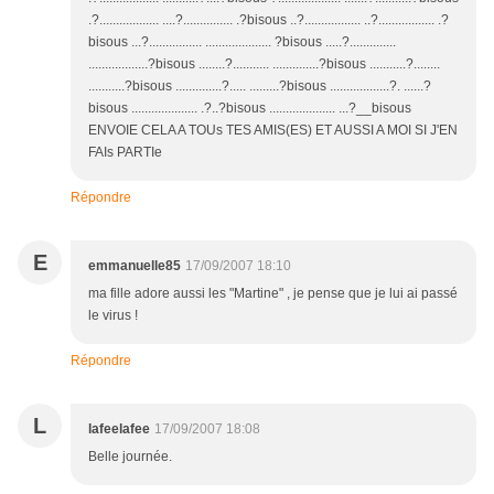
.?.................. ....?............... .?bisous ..?................. ..?................. .?
bisous ...?................ .................... ?bisous .....?..............
..................?bisous ........?........... ..............?bisous ...........?........
...........?bisous ..............?..... .........?bisous ..................?. ......?
bisous .................... .?..?bisous .................... ...?__bisous
ENVOIE CELA A TOUs TES AMIS(ES) ET AUSSI A MOI SI J'EN
FAIs PARTIe
Répondre
E
emmanuelle85
17/09/2007 18:10
ma fille adore aussi les "Martine" , je pense que je lui ai passé
le virus !
Répondre
L
lafeelafee
17/09/2007 18:08
Belle journée.