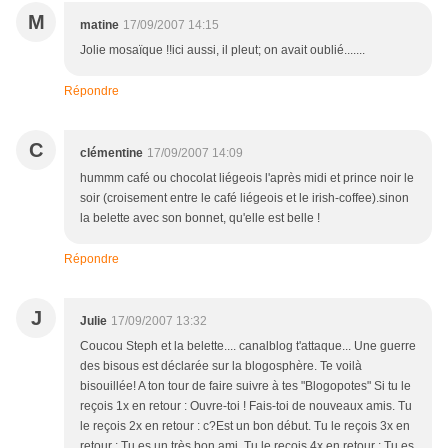
M
matine
17/09/2007 14:15
Jolie mosaïque !!ici aussi, il pleut; on avait oublié.......
Répondre
C
clémentine
17/09/2007 14:09
hummm café ou chocolat liégeois l'après midi et prince noir le
soir (croisement entre le café liégeois et le irish-coffee).sinon
la belette avec son bonnet, qu'elle est belle !
Répondre
J
Julie
17/09/2007 13:32
Coucou Steph et la belette.... canalblog t'attaque... Une guerre
des bisous est déclarée sur la blogosphère. Te voilà
bisouillée! A ton tour de faire suivre à tes "Blogopotes" Si tu le
reçois 1x en retour : Ouvre-toi ! Fais-toi de nouveaux amis. Tu
le reçois 2x en retour : c?Est un bon début. Tu le reçois 3x en
retour : Tu es un très bon ami. Tu le reçois 4x en retour : Tu es