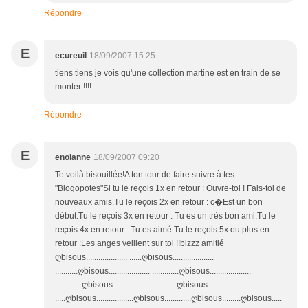
Répondre
E
ecureuil
18/09/2007 15:25
tiens tiens je vois qu'une collection martine est en train de se
monter !!!!
Répondre
E
enolanne
18/09/2007 09:20
Te voilà bisouillée!A ton tour de faire suivre à tes
"Blogopotes"Si tu le reçois 1x en retour : Ouvre-toi ! Fais-toi de
nouveaux amis.Tu le reçois 2x en retour : c�Est un bon
début.Tu le reçois 3x en retour : Tu es un très bon ami.Tu le
reçois 4x en retour : Tu es aimé.Tu le reçois 5x ou plus en
retour :Les anges veillent sur toi !!bizzz amitié
ღbisous.................... ......ღbisous....................
...........ღbisous.................... .............ღbisous....................
.............ღbisous.................... ..........ღbisous....................
.....ღbisous..................ღbisous.............ღbisous.........ღbisous.....