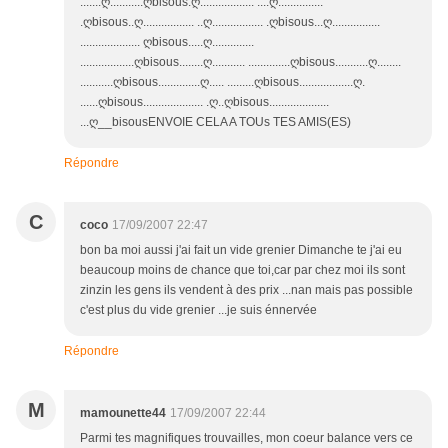
.......ღ...........ღbisous.ღ.................. ....ღ...............
.ღbisous..ღ................. ..ღ................. .ღbisous...ღ................
.................... ღbisous.....ღ..............
..................ღbisous........ღ........... ..............ღbisous...........ღ........
...........ღbisous..............ღ..... .........ღbisous..................ღ.
......ღbisous.................... .ღ..ღbisous....................
...ღ__bisousENVOIE CELA A TOUs TES AMIS(ES)
Répondre
C
coco
17/09/2007 22:47
bon ba moi aussi j'ai fait un vide grenier Dimanche te j'ai eu
beaucoup moins de chance que toi,car par chez moi ils sont
zinzin les gens ils vendent à des prix ...nan mais pas possible
c'est plus du vide grenier ...je suis énnervée
Répondre
M
mamounette44
17/09/2007 22:44
Parmi tes magnifiques trouvailles, mon coeur balance vers ce