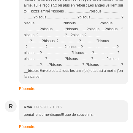
aimé. Tu le reçois 5x ou plus en retour : Les anges veillent sur
toi !! bizzz amitié ?bisous .................... ......?bisous ....................
...........?bisous .................... .............?bisous .................... .............?
bisous .................... ..........?bisous .................... .....?bisous
..................?bisous .............?bisous .........?bisous .....?bisous ...?
bisous .?.................. ...........?....?bisous ?...................
.......?...........?bisous .?.................. ....?............... .?bisous
..?................. ..?................. .?bisous ...?................ .................... ?
bisous .....?.............. ..................?bisous ........?........... ..............?
bisous ...........?........ ...........?bisous ..............?..... .........?bisous
..................?. ......?bisous .................... .?..?bisous .................... ...?
__bisous Envoie cela à tous tes amis(es) et aussi à moi si j'en
fais partie!!
Répondre
R
Riwa
17/09/2007 13:15
génial le tourne-disque!!! que de souvenirs...
Répondre