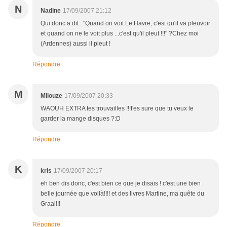
N
Nadine
17/09/2007 21:12
Qui donc a dit : "Quand on voit Le Havre, c'est qu'il va pleuvoir
et quand on ne le voit plus ...c'est qu'il pleut !!!" ?Chez moi
(Ardennes) aussi il pleut !
Répondre
M
Milouze
17/09/2007 20:33
WAOUH EXTRA tes trouvailles !!!t'es sure que tu veux le
garder la mange disques ?:D
Répondre
K
kris
17/09/2007 20:17
eh ben dis donc, c'est bien ce que je disais ! c'est une bien
belle journée que voilà!!!! et des livres Martine, ma quête du
Graal!!!
Répondre