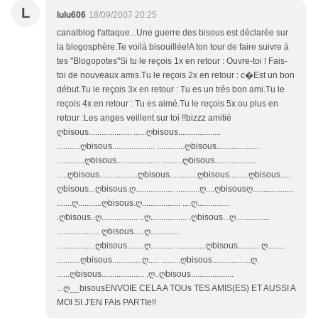
L
lulu606
18/09/2007 20:25
canalblog t'attaque...Une guerre des bisous est déclarée sur
la blogosphère.Te voilà bisouillée!A ton tour de faire suivre à
tes "Blogopotes"Si tu le reçois 1x en retour : Ouvre-toi ! Fais-
toi de nouveaux amis.Tu le reçois 2x en retour : c�Est un bon
début.Tu le reçois 3x en retour : Tu es un très bon ami.Tu le
reçois 4x en retour : Tu es aimé.Tu le reçois 5x ou plus en
retour :Les anges veillent sur toi !!bizzz amitié
ღbisous.................... ......ღbisous....................
...........ღbisous.................... .............ღbisous....................
.............ღbisous.................... ..........ღbisous....................
.....ღbisous..................ღbisous.............ღbisous.........ღbisous.....
ღbisous...ღbisous.ღ.................. ...........ღ....ღbisousღ...................
.......ღ...........ღbisous.ღ.................. ....ღ...............
.ღbisous..ღ................. ..ღ................. .ღbisous...ღ................
.................... ღbisous.....ღ..............
..................ღbisous........ღ........... ..............ღbisous...........ღ........
...........ღbisous..............ღ..... .........ღbisous..................ღ.
......ღbisous.................... .ღ..ღbisous....................
...ღ__bisousENVOIE CELA A TOUs TES AMIS(ES) ET AUSSI A
MOI SI J'EN FAIs PARTIe!!