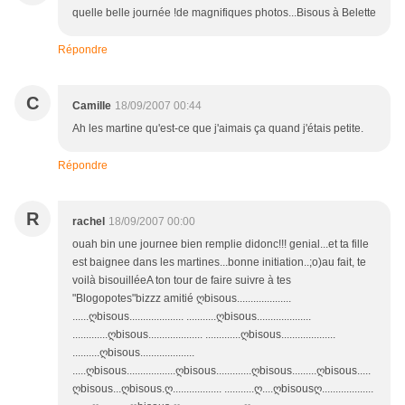
quelle belle journée !de magnifiques photos...Bisous à Belette
Répondre
C
Camille
18/09/2007 00:44
Ah les martine qu'est-ce que j'aimais ça quand j'étais petite.
Répondre
R
rachel
18/09/2007 00:00
ouah bin une journee bien remplie didonc!!! genial...et ta fille
est baignee dans les martines...bonne initiation..;o)au fait, te
voilà bisouilléeA ton tour de faire suivre à tes
"Blogopotes"bizzz amitié ღbisous....................
......ღbisous.................... ...........ღbisous....................
.............ღbisous.................... .............ღbisous....................
..........ღbisous....................
.....ღbisous..................ღbisous.............ღbisous.........ღbisous.....
ღbisous...ღbisous.ღ.................. ...........ღ....ღbisousღ...................