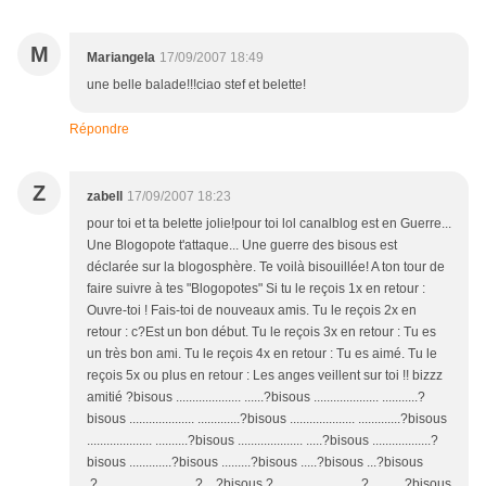
M
Mariangela
17/09/2007 18:49
une belle balade!!!ciao stef et belette!
Répondre
Z
zabell
17/09/2007 18:23
pour toi et ta belette jolie!pour toi lol canalblog est en Guerre...
Une Blogopote t'attaque... Une guerre des bisous est
déclarée sur la blogosphère. Te voilà bisouillée! A ton tour de
faire suivre à tes "Blogopotes" Si tu le reçois 1x en retour :
Ouvre-toi ! Fais-toi de nouveaux amis. Tu le reçois 2x en
retour : c?Est un bon début. Tu le reçois 3x en retour : Tu es
un très bon ami. Tu le reçois 4x en retour : Tu es aimé. Tu le
reçois 5x ou plus en retour : Les anges veillent sur toi !! bizzz
amitié ?bisous .................... ......?bisous .................... ...........?
bisous .................... .............?bisous .................... .............?bisous
.................... ..........?bisous .................... .....?bisous ..................?
bisous .............?bisous .........?bisous .....?bisous ...?bisous
.?.................. ...........?....?bisous ?................... .......?...........?bisous