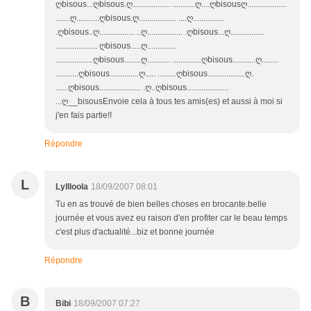
ღbisous...ღbisous.ღ.................. ...........ღ....ღbisousღ...................
.......ღ...........ღbisous.ღ.................. ....ღ...............
.ღbisous..ღ................. ..ღ................. .ღbisous...ღ................
.................... ღbisous.....ღ..............
..................ღbisous........ღ........... ..............ღbisous...........ღ........
...........ღbisous..............ღ..... .........ღbisous..................ღ.
......ღbisous.................... .ღ..ღbisous....................
...ღ__bisousEnvoie cela à tous tes amis(es) et aussi à moi si
j'en fais partie!!
Répondre
L
Lyllloola
18/09/2007 08:01
Tu en as trouvé de bien belles choses en brocante.belle
journée et vous avez eu raison d'en profiter car le beau temps
c'est plus d'actualité...biz et bonne journée
Répondre
B
Bibi
18/09/2007 07:27