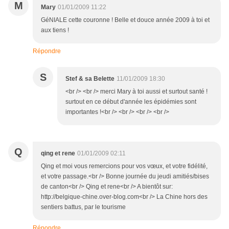
M
Mary
01/01/2009 11:22
GéNIALE cette couronne ! Belle et douce année 2009 à toi et
aux tiens !
Répondre
S
Stef & sa Belette
11/01/2009 18:30
<br /> <br /> merci Mary à toi aussi et surtout santé !
surtout en ce début d'année les épidémies sont
importantes !<br /> <br /> <br /> <br />
Q
qing et rene
01/01/2009 02:11
Qing et moi vous remercions pour vos vœux, et votre fidélité,
et votre passage.<br /> Bonne journée du jeudi amitiés/bises
de canton<br /> Qing et rene<br /> A bientôt sur:
http://belgique-chine.over-blog.com<br /> La Chine hors des
sentiers battus, par le tourisme
Répondre