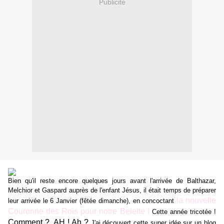
Publicité
Bien qu'il reste encore quelques jours avant l'arrivée de Balthazar,
Melchior et Gaspard auprès de l'enfant Jésus, il était temps de préparer
la nouvelle
leur arrivée le 6 Janvier (fêtée dimanche), en concoctant
Couronne des Rois pour notre Belette !
Cette année tricotée !
Comment ? AH ! Ah ?
J'ai découvert cette super idée sur un
blog