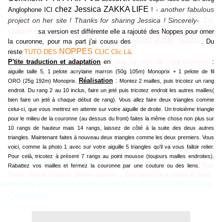
chez Jessica ZAKKA LIFE
- another fabulous
Anglophone ICI
!
J'ai
project on her site ! Thanks for sharing Jessica ! Sincerely-
craqué !
sa version est différente elle a rajouté des Noppes pour orner
la couronne, pour ma part j'ai cousu des
perles dorées ciselées
. Du
NOPPES
reste
TUTO DES
CLIC Clic Là
.
P'tite traduction et adaptation
en
taille 18 mois de cette couronne
:
aiguille taille 5, 1 pelote acrylaine marron (50g 105m) Monoprix + 1 pelote de fil
Réalisation
:
ORO (25g 192m) Monoprix.
Montez 2 mailles, puis tricotez un rang
endroit. Du rang 2 au 10 inclus, faire un jeté puis tricotez endroit les autres mailles(
bien faire un jeté à chaque début de rang). Vous allez faire deux triangles comme
celui-ci, que vous mettrez en attente sur votre aiguille de droite. Un troisième triangle
pour le milieu de la couronne (au dessus du front) faites la même chose non plus sur
10 rangs de hauteur mais 14 rangs, laissez de côté à la suite des deux autres
triangles. Maintenant faites à nouveau deux triangles comme les deux premiers. Vous
voici, comme la photo 1 avec sur votre aiguille 5 triangles qu'il va vous falloir relier.
Pour celà, tricotez à présent 7 rangs au point mousse (toujours mailles endroites).
Bon
Rabattez vos mailles et fermez la couronne par une couture ou des liens.
Tricot, Bonne Couture, Bonne journée.... Bon réveillon à toutes et tous.
demain, pour la nouvelle année 3 AUTRES MODELES de
Couronnes