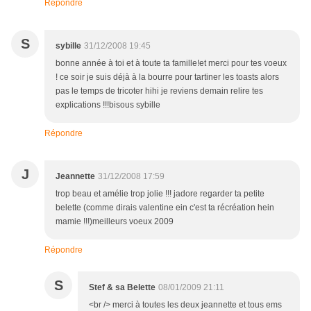
Répondre
S
sybille
31/12/2008 19:45
bonne année à toi et à toute ta famille!et merci pour tes voeux
! ce soir je suis déjà à la bourre pour tartiner les toasts alors
pas le temps de tricoter hihi je reviens demain relire tes
explications !!!bisous sybille
Répondre
J
Jeannette
31/12/2008 17:59
trop beau et amélie trop jolie !!! jadore regarder ta petite
belette (comme dirais valentine ein c'est ta récréation hein
mamie !!!)meilleurs voeux 2009
Répondre
S
Stef & sa Belette
08/01/2009 21:11
<br /> merci à toutes les deux jeannette et tous ems