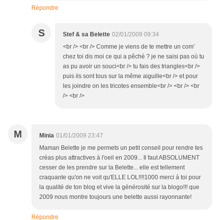
Répondre
S
Stef & sa Belette
02/01/2009 09:34
<br /> <br /> Comme je viens de te mettre un com'
chez toi dis moi ce qui a pêché ? je ne saisi pas où tu
as pu avoir un souci<br /> tu fais des triangles<br />
puis ils sont tous sur la même aiguille<br /> et pour
les joindre on les tricotes ensemble<br /> <br /> <br
/> <br />
M
Minia
01/01/2009 23:47
Maman Belette je me permets un petit conseil pour rendre tes
créas plus attractives à l'oeil en 2009... Il faut ABSOLUMENT
cesser de les prendre sur la Belette... elle est tellement
craquante qu'on ne voit qu'ELLE LOL!!!!1000 merci à toi pour
la qualité de ton blog et vive la générosité sur la blogo!!! que
2009 nous montre toujours une belette aussi rayonnante!
Répondre