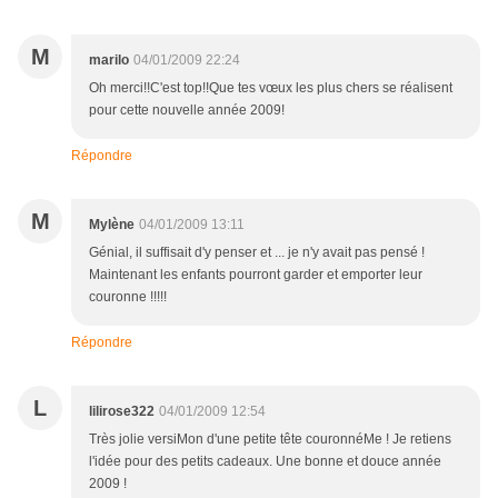
M
marilo
04/01/2009 22:24
Oh merci!!C'est top!!Que tes vœux les plus chers se réalisent
pour cette nouvelle année 2009!
Répondre
M
Mylène
04/01/2009 13:11
Génial, il suffisait d'y penser et ... je n'y avait pas pensé !
Maintenant les enfants pourront garder et emporter leur
couronne !!!!!
Répondre
L
lilirose322
04/01/2009 12:54
Très jolie versiMon d'une petite tête couronnéMe ! Je retiens
l'idée pour des petits cadeaux. Une bonne et douce année
2009 !