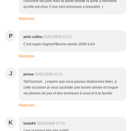
couronne est jolie mais ta petite belette la porte à merveille
qu'elle est chou !! une mini princesse a bisouiller :)
Répondre
P
petit caillou
02/01/2009 22:23
C'est super mignon!!Bonne année 2009 à toi!
Répondre
J
jemaa
02/01/2009 20:31
Stef bonsoir , j espere que vous passez desbonnes fetes ,à
cette occasion je vous souhaite une bonne année et longue
vie pleines de joie et des bonheurs à vous et à ta famille
Répondre
K
katia64
02/01/2009 17:54
c'est vraiment très très joli!!!!!