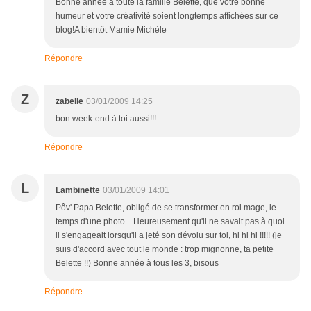
Bonne année à toute la famille Belette, que votre bonne
humeur et votre créativité soient longtemps affichées sur ce
blog!A bientôt Mamie Michèle
Répondre
Z
zabelle
03/01/2009 14:25
bon week-end à toi aussi!!!
Répondre
L
Lambinette
03/01/2009 14:01
Pôv' Papa Belette, obligé de se transformer en roi mage, le
temps d'une photo... Heureusement qu'il ne savait pas à quoi
il s'engageait lorsqu'il a jeté son dévolu sur toi, hi hi hi !!!!! (je
suis d'accord avec tout le monde : trop mignonne, ta petite
Belette !!) Bonne année à tous les 3, bisous
Répondre