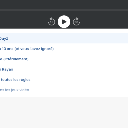
 DayZ
 a 13 ans (et vous l'avez ignoré)
e (littéralement)
im Rayan
 toutes les règles
s les jeux vidéo
us choquant de Rockstar ? - Le scandale BULLY
e plus moche de Steam
du RÊVE tourne au CAUCHEMAR