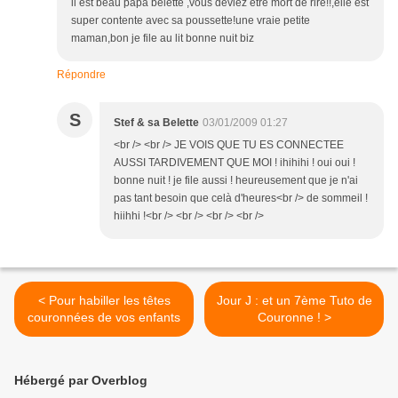
il est beau papa belette ,vous deviez être mort de rire!!,elle est
super contente avec sa poussette!une vraie petite
maman,bon je file au lit bonne nuit biz
Répondre
S
Stef & sa Belette
03/01/2009 01:27
<br /> <br /> JE VOIS QUE TU ES CONNECTEE
AUSSI TARDIVEMENT QUE MOI ! ihihihi ! oui oui !
bonne nuit ! je file aussi ! heureusement que je n'ai
pas tant besoin que celà d'heures<br /> de sommeil !
hiihhi !<br /> <br /> <br /> <br />
< Pour habiller les têtes
Jour J : et un 7ème Tuto de
couronnées de vos enfants
Couronne ! >
Hébergé par Overblog