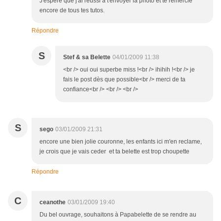
J'espere que j'ai réussi à t'envoyer la photo et te remercie
encore de tous tes tutos.
Répondre
S
Stef & sa Belette
04/01/2009 11:38
<br /> oui oui superbe miss !<br /> ihihih !<br /> je
fais le post dès que possible<br /> merci de ta
confiance<br /> <br /> <br />
S
sego
03/01/2009 21:31
encore une bien jolie couronne, les enfants ici m'en reclame,
je crois que je vais ceder et ta belette est trop choupette
Répondre
C
ceanothe
03/01/2009 19:40
Du bel ouvrage, souhaitons à Papabelette de se rendre au