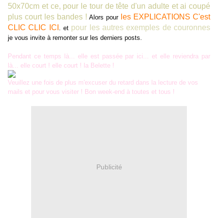
50x70cm et ce, pour le tour de tête d'un adulte et ai coupé
plus court les bandes !
les EXPLICATIONS C'est
Alors pour
CLIC CLIC ICI
pour les autres exemples de couronnes
. et
je vous invite à remonter sur les derniers posts.
Pendant ce temps là... elle est passée par ici... et elle reviendra par
là... elle court ! elle court ! la Belette !
Veuillez une fois de plus m'excuser du retard dans la lecture de vos
mails et pour vous visiter ! Bon week-end à toutes et tous !
Publicité