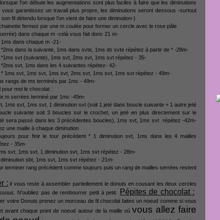
lorsque l'on débute les augmentations sont plus faciles à faire que les diminutions
vous garantissez un travail plus propre, les diminutions seront dessous -surtout
 son fil détendu lorsque l'on vient de faire une diminution-)
hainette fermez par une m coulée pour former un cercle avec le rose pâle
serrée) dans chaque m -celà vous fait donc 21 m-
s 1ms dans chaque m -21-
 *2ms dans la suivante, 1ms dans svte, 1ms ds svte répétez à partir de * -28m-
 *1ms svt (suivante), 1ms svt, 2ms svt, 1ms svt répétez - 35-
 *2ms svt, 1ms dans les 4 suivantes répétez- 42-
 * 1ms svt, 1ms svt, 1ms svt, 2ms svt, 1ms svt, 1ms svt répétez - 49m-
ux rangs de ms terminés par 1mc - 49m-
 pour moi le chocolat :
de m serrées terminé par 1mc -49m-
, 1ms svt, 1ms svt, 1 diminution svt (soit 1 jeté dans boucle suivante + 1 autre jeté
ucle suivante soit 3 boucles sur le crochet, un jeté en plus directement sur le
eté sera passé dans les 3 précédentes boucles), 1ms svt, 1ms svt répétez -42m-
z une maille à chaque diminution
jours pour finir le tour précédent * 1 diminution svt, 1ms dans les 4 mailles
étez - 35m-
s svt, 1ms svt, 1 diminution svt, 1ms svt répétez - 28m-
 diminution sbt, 1ms svt, 1ms svt répétez - 21m-
r terminer rang précédent comme toujours puis un rang de mailles serrées restent
r :
il vous reste à assembler partiellement le donuts en cousant les deux cercles
Pépites de chocolat :
sous. N'oubliez pas de rembourrer petit à petit.
er votre Donuts prenez un morceau de fil chocolat faites un noeud comme si vous
vous allez faire
cet avant chaque point de noeud autour de la maille où