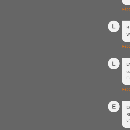
Répo
L
le
Wh
Répo
L
L
co
ma
Répo
E
E
Rh
un