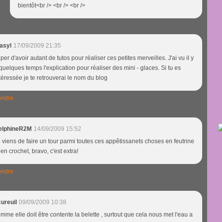
bientôt<br /> <br /> <br />
asyl
17/09/2009 21:35
per d'avoir autant de tutos pour réaliser ces petites merveilles. J'ai vu il y
quelques temps l'explication pour réaliser des mini - glaces. Si tu es
téressée je te retrouverai le nom du blog
ndre
elphineR2M
14/09/2009 15:52
 viens de faire un tour parmi toutes ces appêtissanets choses en feutrine
 en crochet, bravo, c'est extra!
ndre
ureuil
09/09/2009 10:38
mme elle doit être contente la belette , surtout que cela nous met l'eau a