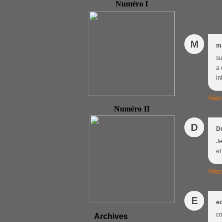
Numéro I
M
m
su
a 
in
Répo
Numéro II
D
D
Je
et
Répo
E
ec
co
Archives