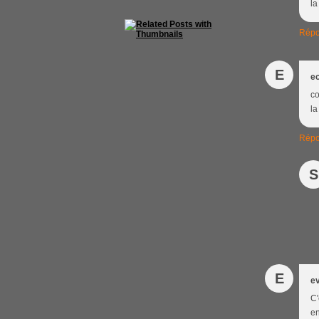
la
Répo
E
ec
co
la
Répo
S
E
e
C'
en