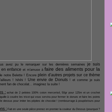
je suis
s avez pu le remarquer sur les dernières semaines
faire des aliments pour la
 en enfance
et m'amuse à
plein d'autres projets sur ce thème
e notre Belette ! Encore
Une envie de Donuts
ailleurs ! hihihi !
! et comme je suis
ment fan de chocolat... imaginez la suite !
es :
achat de 2 pelotes 100% coton mercerisé, 50gr pour 125m et un crochet
iguille à coudre les tricot qui vous servira pour fermer le donuts et faire les points
le dessus pour imiter les pépites de chocolat ! (rembourrage à poupée/ours pour
ns :
Fait en une seule pièce prenez en premier la couleur du Dessus (pourquoi ?