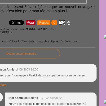
our à présent ! J'ai déjà attaqué un nouvel ouvrage !
! c'est bien pour mon régime en plus !
Repost
0
et JOUER à la DINETTE...
tef & sa Belette
-
dans
 article
…
<< Les "Jumelles"* au Havre...
Nouvelle catégorie : "et Jouer... >>
Ajouter un commentaire
oyon Annie
18/09/2009 16:50
rci pour l'hommage à Patrick dans ce superbe morceau de danse.
ndre
Stef &amp; sa Belette
12/10/2009 08:22
<br /> c'est moi qui te remercie de ton gentil message<br /> à