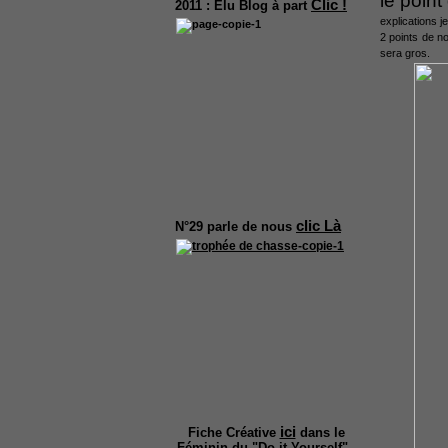
le poin
Clic !
2011 :
Elu Blog à part
explications 
2 points de no
sera gros.
clic Là
N°29
parle de nous
ici
Fiche Créative
dans le
Féminin du "Do it Yourself".