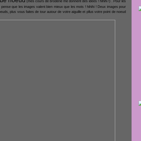
t de noeud
(mes cours de broderie me donnent des idées ! hihihi !) . Pour les
je pense que les images valent bien mieux que les mots ! hihihi ! Deux images pour
euds, plus vous faites de tour autour de votre aiguille et pllus votre point de noeud