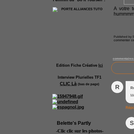
A votre t
hummmmm 
Published by S
commenter cet
commentaires
Edition Fiche Créative
Ici
Interview Plurielles TF1
CLIC Là
(bas de page)
R
R
Me
Répo
S
Belette's Partly
-Clic clic sur les photos-