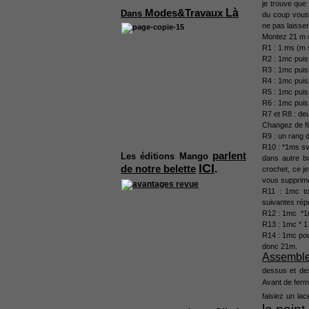
je trouve que 
Là
Modes&Travaux
Dans
du coup vous 
ne pas laisser
Montez 21 m c
R1 : 1 ms (m 
R2 : 1mc pui
R3 : 1mc puis
R4 : 1mc puis
R5 : 1mc puis
R6 : 1mc puis
R7 et R8 : de
Changez de fil
R9 : un rang 
R10 : *1ms svt
parlent
Les
éditions Mango
dans autre bo
ICI
.
de notre belette
crochet, ce j
vous supprime
R11 : 1mc tou
suivantes rép
R12 : 1mc *1m
R13 : 1mc * 1
R14 : 1mc pou
donc 21m.
Assemble
dessus et des
Avant de ferm
faisiez un la