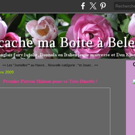
<< Les "Jumelles"* au Havre...
Nouvelle catégorie : "et Jouer... >>
re 2009
Premier Patron Maison pour ce Tuto Dinette !