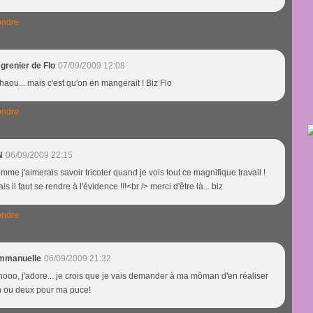
ndre
 grenier de Flo
07/09/2009 12:08
aou... mais c'est qu'on en mangerait ! Biz Flo
ndre
N
06/09/2009 22:15
mme j'aimerais savoir tricoter quand je vois tout ce magnifique travail !
is il faut se rendre à l'évidence !!!<br /> merci d'être là... biz
ndre
mmanuelle
06/09/2009 21:32
ooo, j'adore... je crois que je vais demander à ma môman d'en réaliser
 ou deux pour ma puce!