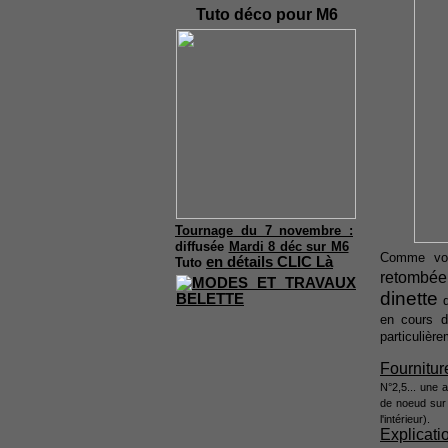
Tuto déco pour M6
Tournage du 7 novembre :
diffusée
Mardi 8 déc sur M6
Comme vou
en détails CLIC Là
Tuto
retombée
dinette
d
en cours d'
particulière
Fournitur
N°2,5... une a
de noeud sur 
l'intérieur).
Explicatio