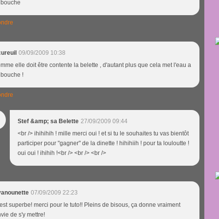
 bouche
ndre
ureuil
09/09/2009 10:38
mme elle doit être contente la belette , d'autant plus que cela met l'eau a
 bouche !
ndre
Stef &amp; sa Belette
27/09/2009 09:44
<br /> ihihihih ! mille merci oui ! et si tu le souhaites tu vas bientôt
participer pour "gagner" de la dinette ! hihihiih ! pour ta louloutte !
oui oui ! ihihih !<br /> <br /> <br />
vanounette
07/09/2009 22:23
est superbe! merci pour le tuto!! Pleins de bisous, ça donne vraiment
vie de s'y mettre!