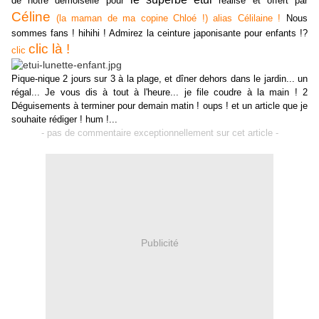
de notre demoiselle pour
réalisé et offert par
Céline
(la maman de ma copine Chloé !) alias Célilaine !
Nous
sommes fans ! hihihi ! Admirez la ceinture japonisante pour enfants !?
clic là !
clic
Pique-nique 2 jours sur 3 à la plage
, et dîner dehors dans le jardin... un
régal... Je vous dis à tout à l'heure... je file coudre à la main ! 2
Déguisements à terminer pour demain matin ! oups ! et un article que je
souhaite rédiger ! hum !...
- pas de commentaire exceptionnellement sur cet article -
Publicité