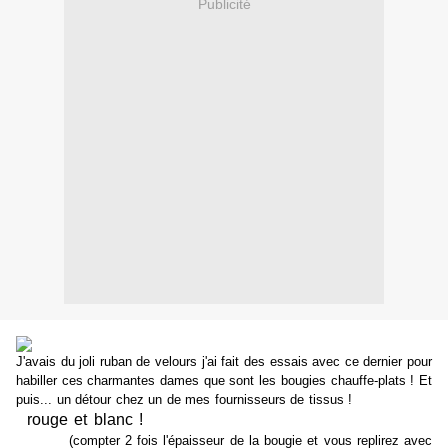
Publicité
J'avais du joli ruban de velours j'ai fait des essais avec ce dernier pour
habiller ces charmantes dames que sont les bougies chauffe-plats ! Et
puis... un détour chez un de mes fournisseurs de tissus !
ohh des pois
rouge et blanc !
!
Pourquoi ne pas couper des bandes dans ces
tissus ?
(compter 2 fois l'épaisseur de la bougie et vous replirez avec