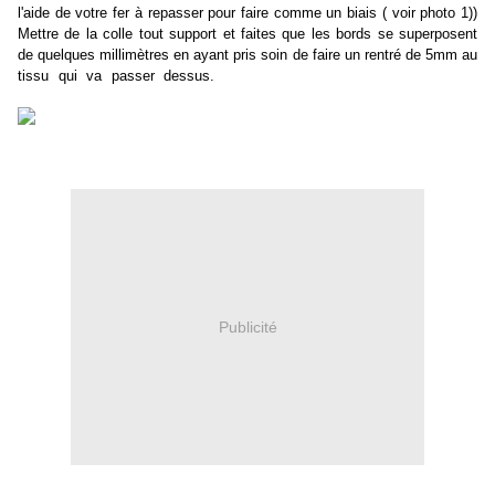
l'aide de votre fer à repasser pour faire comme un biais ( voir photo 1))
Mettre de la colle tout support et faites que les bords se superposent
de quelques millimètres en ayant pris soin de faire un rentré de 5mm au
tissu qui va passer dessus.
EUHH ? et la dernière image de la
mosaïque ? qu'est-ce que j'ai fait ???
Le temps de faire mes montages photos, de rédiger le post et je vous
dis TOUT !
Publicité