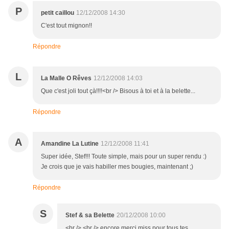
P
petit caillou
12/12/2008 14:30
C'est tout mignon!!
Répondre
L
La Malle O Rêves
12/12/2008 14:03
Que c'est joli tout çà!!!!<br /> Bisous à toi et à la belette...
Répondre
A
Amandine La Lutine
12/12/2008 11:41
Super idée, Stef!!! Toute simple, mais pour un super rendu :)
Je crois que je vais habiller mes bougies, maintenant ;)
Répondre
S
Stef & sa Belette
20/12/2008 10:00
<br /> <br /> encore merci miss pour tous tes