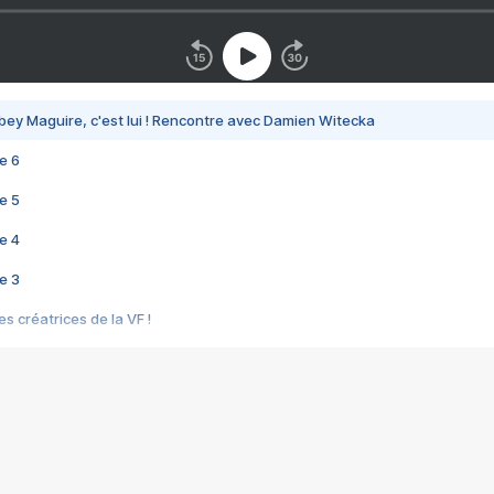
bey Maguire, c'est lui ! Rencontre avec Damien Witecka
e 6
e 5
e 4
e 3
s créatrices de la VF !
e 2
e 1
e Mektoub My Love arrive enfin ! Rencontre avec Shaïn Boumedine et Sal
i : après Toni en famille