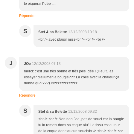
te piquerai l'idée .....
Répondre
S
Stef & sa Belette
12/12/2008 10:18
<br /> avec plaisir miss<br /> <br /> <br />
J
JOe
12/12/2008 07:13
merci: c'est une très bonne et très jolie idée ! (Heu tu as
essayer d'allumer la bougie??? La colle avec la chaleur ça
donne quoi???) Bizzzzzzzzzzzzz
Répondre
S
Stef & sa Belette
12/12/2008 09:32
<br /> <br /> Non non Joe, pas de souci car la bougie
tu la remets dans sa coque alu'. Le tissu est autour
de la coque donc aucun souci<br /> <br /> <br /> <br