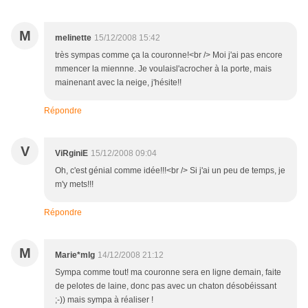
M
melinette
15/12/2008 15:42
très sympas comme ça la couronne!<br /> Moi j'ai pas encore
mmencer la miennne. Je voulaisl'acrocher à la porte, mais
mainenant avec la neige, j'hésite!!
Répondre
V
ViRginiE
15/12/2008 09:04
Oh, c'est génial comme idée!!!<br /> Si j'ai un peu de temps, je
m'y mets!!!
Répondre
M
Marie*mlg
14/12/2008 21:12
Sympa comme tout! ma couronne sera en ligne demain, faite
de pelotes de laine, donc pas avec un chaton désobéissant
;-)) mais sympa à réaliser !