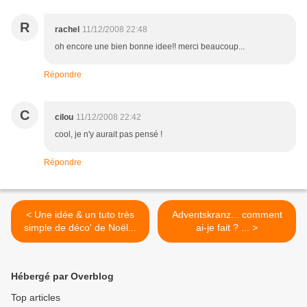
R
rachel
11/12/2008 22:48
oh encore une bien bonne idee!! merci beaucoup...
Répondre
C
cilou
11/12/2008 22:42
cool, je n'y aurait pas pensé !
Répondre
< Une idée & un tuto très
Adventskranz... comment
simple de déco' de Noël...
ai-je fait ? ... >
Hébergé par Overblog
Top articles