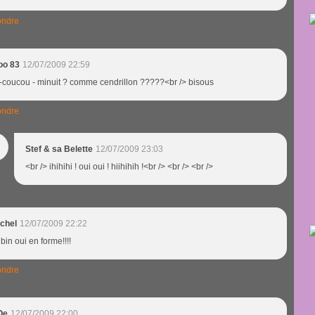
ndre
loo 83
12/07/2009 22:59
-coucou - minuit ? comme cendrillon ?????<br /> bisous
ndre
Stef & sa Belette
12/07/2009 23:03
<br /> ihihihi ! oui oui ! hiihihih !<br /> <br /> <br />
chel
12/07/2009 22:22
 bin oui en forme!!!!
ndre
Oe
12/07/2009 22:00