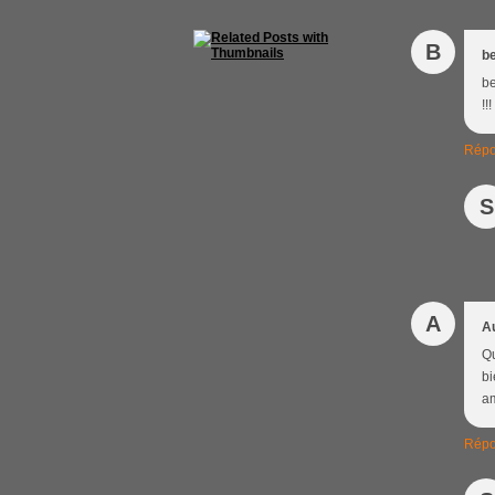
B
b
be
!!
Répo
S
A
A
Qu
bi
am
Répo