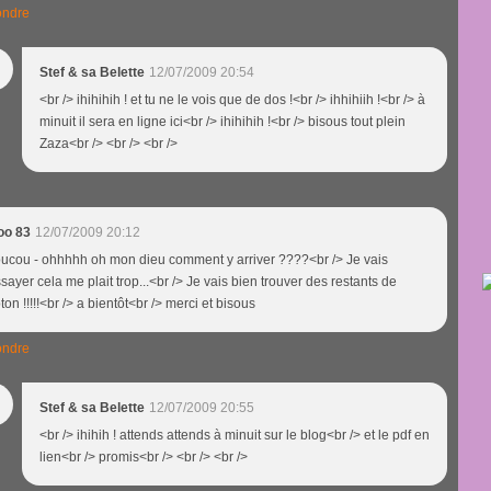
ndre
Stef & sa Belette
12/07/2009 20:54
<br /> ihihihih ! et tu ne le vois que de dos !<br /> ihhihiih !<br /> à
minuit il sera en ligne ici<br /> ihihihih !<br /> bisous tout plein
Zaza<br /> <br /> <br />
loo 83
12/07/2009 20:12
ucou - ohhhhh oh mon dieu comment y arriver ????<br /> Je vais
sayer cela me plait trop...<br /> Je vais bien trouver des restants de
ton !!!!!<br /> a bientôt<br /> merci et bisous
ndre
Stef & sa Belette
12/07/2009 20:55
<br /> ihihih ! attends attends à minuit sur le blog<br /> et le pdf en
lien<br /> promis<br /> <br /> <br />