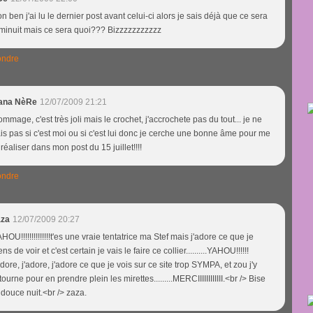
n ben j'ai lu le dernier post avant celui-ci alors je sais déjà que ce sera
minuit mais ce sera quoi??? Bizzzzzzzzzzz
ndre
ana NèRe
12/07/2009 21:21
mmage, c'est très joli mais le crochet, j'accrochete pas du tout... je ne
is pas si c'est moi ou si c'est lui donc je cerche une bonne âme pour me
 réaliser dans mon post du 15 juillet!!!!
ndre
aza
12/07/2009 20:27
HOU!!!!!!!!!!!!!!t'es une vraie tentatrice ma Stef mais j'adore ce que je
ens de voir et c'est certain je vais le faire ce collier..........YAHOU!!!!!!
adore, j'adore, j'adore ce que je vois sur ce site trop SYMPA, et zou j'y
tourne pour en prendre plein les mirettes.........MERCIIIIIIIIIIII.<br /> Bise
 douce nuit.<br /> zaza.