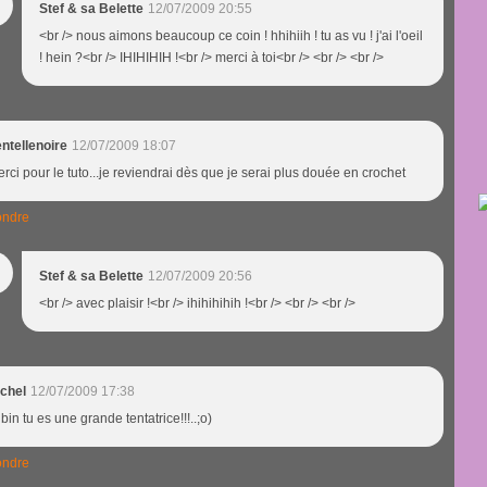
Stef & sa Belette
12/07/2009 20:55
<br /> nous aimons beaucoup ce coin ! hhihiih ! tu as vu ! j'ai l'oeil
! hein ?<br /> IHIHIHIH !<br /> merci à toi<br /> <br /> <br />
ntellenoire
12/07/2009 18:07
rci pour le tuto...je reviendrai dès que je serai plus douée en crochet
ndre
Stef & sa Belette
12/07/2009 20:56
<br /> avec plaisir !<br /> ihihihihih !<br /> <br /> <br />
chel
12/07/2009 17:38
 bin tu es une grande tentatrice!!!..;o)
ndre