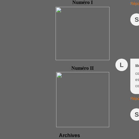
Numéro I
Répo
S
L
li
Numéro II
co
es
co
Répo
S
Archives