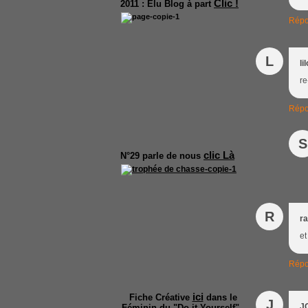
Clic !
2011 :
Elu Blog à part
Répo
L
li
re
Répo
S
clic Là
N°29
parle de nous
R
ra
et
Répo
ici
Fiche Créative
dans le
J
J
Féminin du "Do it Yourself".