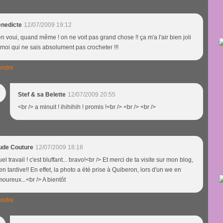
enedicte
12/07/2009 19:12
n voui, quand même ! on ne voit pas grand chose !! ça m'a l'air bien joli
! moi qui ne sais absolument pas crocheter !!!
ndre
Stef & sa Belette
12/07/2009 20:55
<br /> a minuit ! ihihihih ! promis !<br /> <br /> <br />
ude Couture
12/07/2009 18:18
el travail ! c'est bluffant... bravo!<br /> Et merci de ta visite sur mon blog,
en tardive!! En effet, la photo a été prise à Quiberon, lors d'un we en
oureux...<br /> A bientôt
ndre