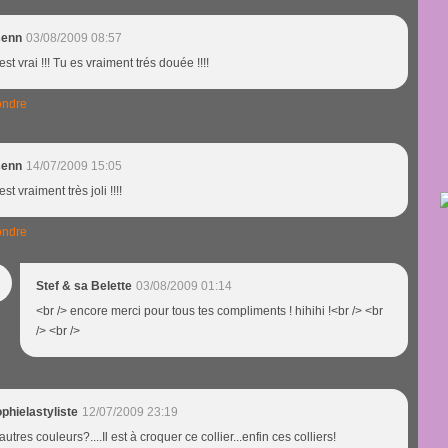
senn
03/08/2009 08:57
est vrai !!! Tu es vraiment trés douée !!!!
ndre
senn
14/07/2009 15:05
est vraiment très joli !!!!
ndre
Stef & sa Belette
03/08/2009 01:14
<br /> encore merci pour tous tes compliments ! hihihi !<br /> <br
/> <br />
phielastyliste
12/07/2009 23:19
autres couleurs?....Il est à croquer ce collier...enfin ces colliers!