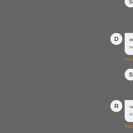
S
D
de
me
Répo
S
R
ra
et
Répo