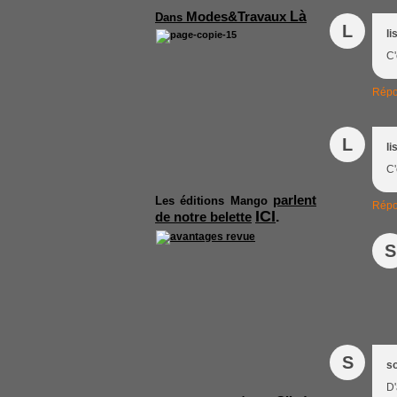
Là
Modes&Travaux
Dans
L
li
C'
Répo
L
li
C'
parlent
Les
éditions Mango
Répo
ICI
.
de notre belette
S
S
so
D'