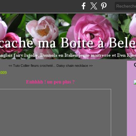
<< Tuto Collier fleurs crocheté...
Daisy chain necklace >>
2009
Euhhhh ! un peu plus ?