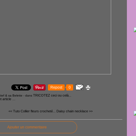
Repost
0
TRICOTEZ ceci ou celà...
tef & sa Belette
-
dans
 article
…
<< Tuto Collier fleurs crocheté...
Daisy chain necklace >>
Ajouter un commentaire