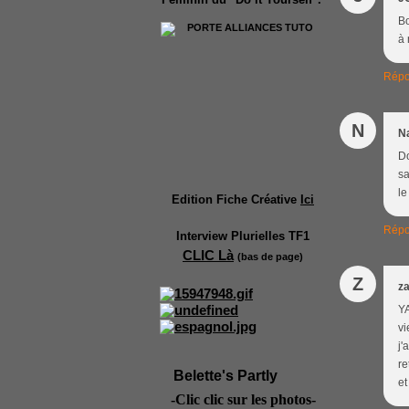
Bo
à 
Répo
N
N
Do
sa
le
Edition Fiche Créative
Ici
Répo
Interview Plurielles TF1
CLIC Là
(bas de page)
Z
z
YA
vi
j'
re
Belette's Partly
et
-Clic clic sur les photos-